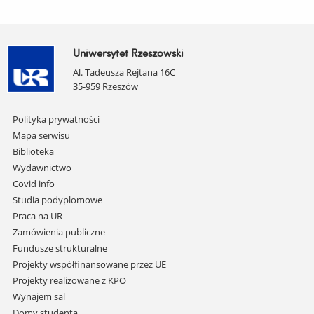
Uniwersytet Rzeszowski
Al. Tadeusza Rejtana 16C
35-959 Rzeszów
Pomiń
Polityka prywatności
nawigację
Mapa serwisu
i
Biblioteka
przejdź
Wydawnictwo
do
Covid info
treści
Studia podyplomowe
Praca na UR
Zamówienia publiczne
Fundusze strukturalne
Projekty współfinansowane przez UE
Projekty realizowane z KPO
Wynajem sal
Domy studenta