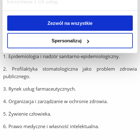
korzystania z ich usług.
2.
Podstawy żywienia człowieka
.
3.
Podstawy epidemiologii
.
Zezwól na wszystkie
4.
Podstawy ubezpieczeń społecznych i zdrowotnych.
Spersonalizuj
Zdrowie publiczne II st.:
1.
Epidemiologia i nadzór sanitarno-epidemiologiczny
.
2.
Profilaktyka stomatologiczna jako problem zdrowia
publicznego
.
3.
Rynek usług farmaceutycznych
.
4.
Organizacja i zarządzanie w ochronie zdrowia
.
5.
Żywienie człowieka.
6. Prawo medyczne i własność intelektualna.