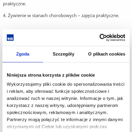
praktyczne.
4. Żywienie w stanach chorobowych – zajęcia praktyczne.
Zdrowie publiczne
Sylabusy przedmiotów objętych procedurą
Zgoda
Szczegóły
O plikach cookies
potwierdzania efektów uczenia się dla kierunku zdrowie
publiczne znajdują się w zakładce:
Niniejsza strona korzysta z plików cookie
https://www.ur.edu.pl/pl/collegium-medicum/wydzial-
nauk-o-zdrowiu-i-psychologii/student/kierunki-studiow-
Wykorzystujemy pliki cookie do spersonalizowania treści
programy-rozklady-sylabusy/zdrowie-publiczne/sylabusy
i reklam, aby oferować funkcje społecznościowe i
analizować ruch w naszej witrynie. Informacje o tym, jak
korzystasz z naszej witryny, udostępniamy partnerom
społecznościowym, reklamowym i analitycznym.
Zdrowie publiczne I st.:
Partnerzy mogą połączyć te informacje z innymi danymi
1.
Podstawy promocji zdrowia i edukacji zdrowotnej
.
otrzymanymi od Ciebie lub uzyskanymi podczas