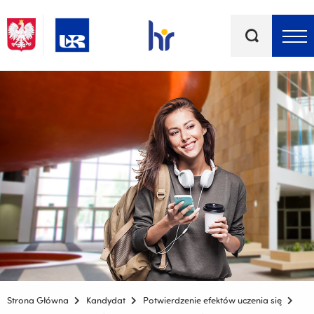
Słowa
kluczowe
Menu - górna belka
Strona Główna
Kandydat
Potwierdzenie efektów uczenia się