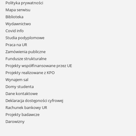
Pomiń
Polityka prywatności
nawigację
Mapa serwisu
i
Biblioteka
przejdź
Wydawnictwo
do
Covid info
treści
Studia podyplomowe
Praca na UR
Zamówienia publiczne
Fundusze strukturalne
Projekty współfinansowane przez UE
Projekty realizowane z KPO
Wynajem sal
Domy studenta
Dane kontaktowe
Deklaracja dostępności cyfrowej
Rachunek bankowy UR
Projekty badawcze
Darowizny