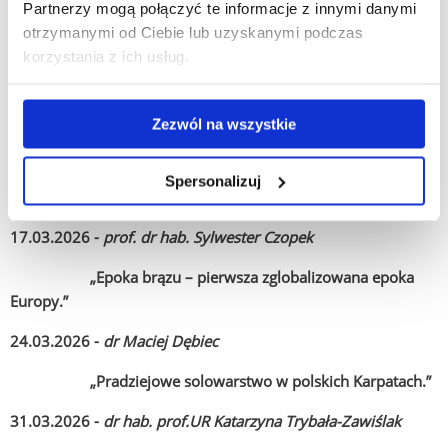
03.03.2026
-
dr hab. prof.UR Katarzyna Trybała-Zawiślak
Partnerzy mogą połączyć te informacje z innymi danymi
otrzymanymi od Ciebie lub uzyskanymi podczas
„Echo Scytów, szept Grecji. Dziedzictwo grodziska
korzystania z ich usług.
w Chotyńcu na archeologicznej mapie Podkarpacia.”
10.03.2026 -
dr hab. prof.UR Tomasz Bochniak
Zezwól na wszystkie
"Znalezione blisko, przybyły z daleka - opowieść
o srebrnej głowie byka z Sanu w Radymnie i brązowym
Spersonalizuj
naczyniu z Przemyśla-Kazanowa."
17.03.2026 -
prof. dr hab. Sylwester Czopek
„Epoka brązu – pierwsza zglobalizowana epoka
Europy.”
24.03.2026 -
dr Maciej Dębiec
„Pradziejowe solowarstwo w polskich Karpatach.”
31.03.2026 -
dr hab. prof.UR Katarzyna Trybała-Zawiślak