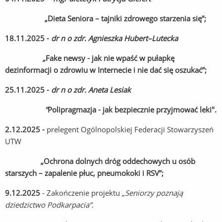
„Dieta Seniora – tajniki zdrowego starzenia się”;
18.11.2025 -
dr n o
zdr
. Agnieszka
Hubert–Lutecka
„
Fake newsy - jak nie wpaść w pułapkę
dezinformacji o zdrowiu w Internecie i nie dać się oszukać”;
25.11.2025 -
dr n o
zdr
. Aneta Lesiak
"
Polipragmazja - jak bezpiecznie przyjmować leki".
2.12.2025 -
prelegent Ogólnopolskiej Federacji Stowarzyszeń
UTW
„Ochrona dolnych dróg oddechowych u osób
starszych – zapalenie płuc, pneumokoki i RSV”;
9.12.2025
- Zakończenie projektu
„Seniorzy poznają
dziedzictwo Podkarpacia”
.