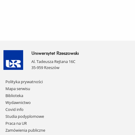
Uniwersytet Rzeszowski
Al. Tadeusza Rejtana 16C
35-959 Rzeszów
Pomiń
Polityka prywatności
nawigację
Mapa serwisu
i
Biblioteka
przejdź
Wydawnictwo
do
Covid info
treści
Studia podyplomowe
Praca na UR
Zamówienia publiczne