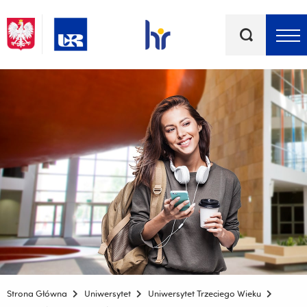
Słowa
kluczowe
Menu - górna belka
Strona Główna
Uniwersytet
Uniwersytet Trzeciego Wieku