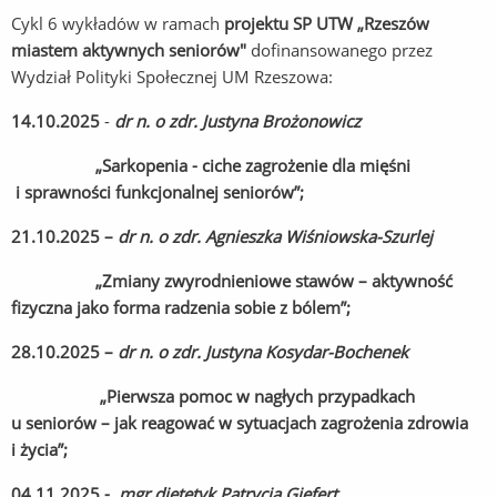
Cykl 6 wykładów w ramach
projektu SP UTW
„Rzeszów
miastem aktywnych
seniorów"
dofinansowanego przez
Wydział Polityki Społecznej UM Rzeszowa:
14.10.2025
-
dr n.
o
zdr
.
Justyna
Brożonowicz
„Sarkopenia - ciche zagrożenie dla mięśni
i sprawności funkcjonalnej seniorów”;
21.10.2025 –
dr n. o
zdr
. Agnieszka Wiśniowska-
Szurlej
„Zmiany zwyrodnieniowe stawów – aktywność
fizyczna jako forma radzenia sobie z bólem”;
28.10.2025 –
dr n. o
zdr
. Justyna
Kosydar
-Bochenek
„Pierwsza pomoc w nagłych przypadkach
u seniorów – jak reagować w sytuacjach zagrożenia zdrowia
i życia”;
04.11.2025 -
mgr
dietetyk
Patrycja
Giefert