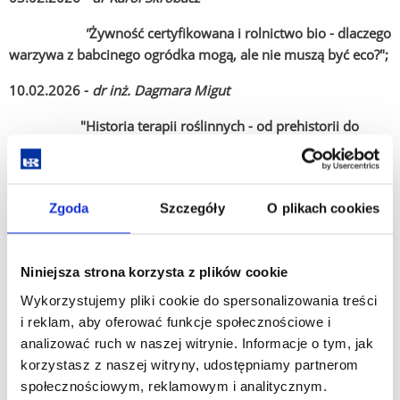
"
Żywność certyfikowana i rolnictwo bio - dlaczego
warzywa z babcinego ogródka mogą, ale nie muszą być eco?";
10.02.2026 -
dr inż. Dagmara Migut
"Historia terapii roślinnych - od prehistorii do
współczesności";
17.02.2026 -
dr Karo; Skrobacz
Zgoda
Szczegóły
O plikach cookies
"Ziemniak nasz powszedni niejedno ma imię.
Odmiany, kolor, smak i typy kulinarne ziemniaków";
Niniejsza strona korzysta z plików cookie
24.02.2026 -
płk.
Sławomir Adamczyk,
Pełnomocnik Rektora
UR ds. bezpieczeństwa
Wykorzystujemy pliki cookie do spersonalizowania treści
i reklam, aby oferować funkcje społecznościowe i
"Bezpieczeństwo, BHP, ochrona danych"
analizować ruch w naszej witrynie. Informacje o tym, jak
korzystasz z naszej witryny, udostępniamy partnerom
Na podstawie propozycji Instytutu Archeologii:
społecznościowym, reklamowym i analitycznym.