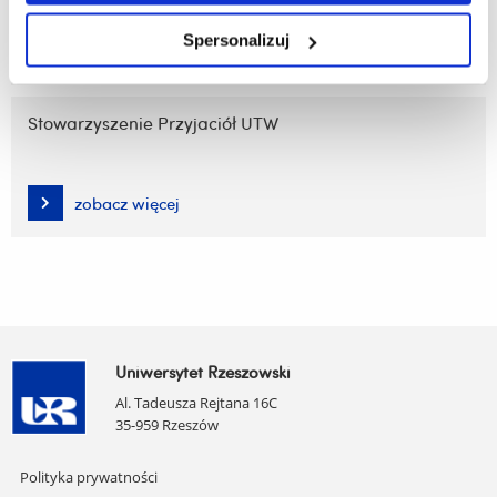
Spersonalizuj
zobacz więcej
Stowarzyszenie Przyjaciół UTW
zobacz więcej
Uniwersytet Rzeszowski
Al. Tadeusza Rejtana 16C
35-959 Rzeszów
Pomiń
Polityka prywatności