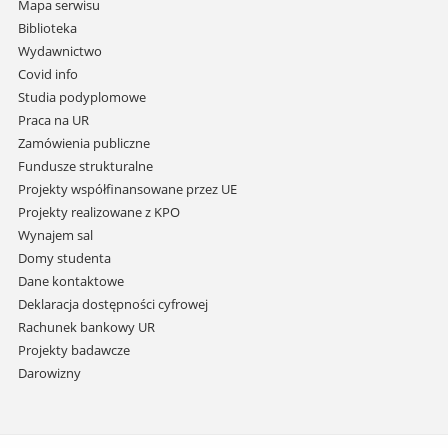
nawigację
Mapa serwisu
i
Biblioteka
przejdź
Wydawnictwo
do
Covid info
treści
Studia podyplomowe
Praca na UR
Zamówienia publiczne
Fundusze strukturalne
Projekty współfinansowane przez UE
Projekty realizowane z KPO
Wynajem sal
Domy studenta
Dane kontaktowe
Deklaracja dostępności cyfrowej
Rachunek bankowy UR
Projekty badawcze
Darowizny