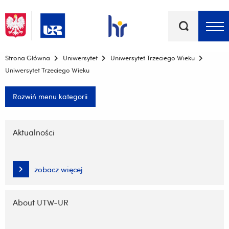
Słowa
kluczowe
Menu - górna belka
Strona Główna
Uniwersytet
Uniwersytet Trzeciego Wieku
Uniwersytet Trzeciego Wieku
Rozwiń menu kategorii
Pomiń
nawigację
Aktualności
i
przejdź
do
zobacz więcej
treści
About UTW-UR