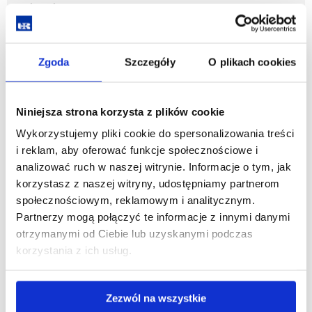
Sekcja komputerowa
zobacz więcej
Zgoda
Szczegóły
O plikach cookies
Sekcja rekreacji, turystyki i sportu
Niniejsza strona korzysta z plików cookie
Wykorzystujemy pliki cookie do spersonalizowania treści
i reklam, aby oferować funkcje społecznościowe i
zobacz więcej
analizować ruch w naszej witrynie. Informacje o tym, jak
korzystasz z naszej witryny, udostępniamy partnerom
Galeria + archiwum
społecznościowym, reklamowym i analitycznym.
Partnerzy mogą połączyć te informacje z innymi danymi
otrzymanymi od Ciebie lub uzyskanymi podczas
zobacz więcej
korzystania z ich usług.
Realizowane projekty
Zezwól na wszystkie