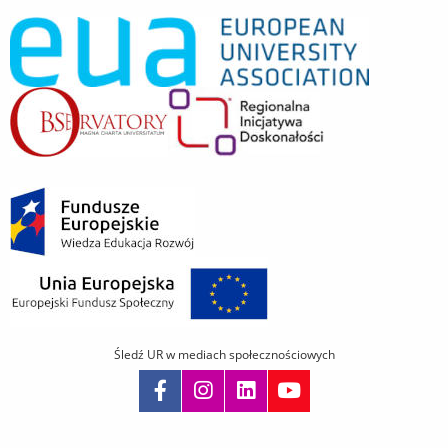
Śledź UR w mediach społecznościowych
Pomiń