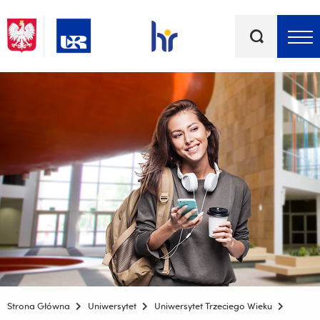
Słowa
kluczowe
Menu - górna belka
Strona Główna
Uniwersytet
Uniwersytet Trzeciego Wieku