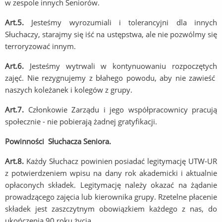
w zespole innych Seniorów.
Art.5.
Jesteśmy wyrozumiali i tolerancyjni dla innych
Słuchaczy, starajmy się iść na ustępstwa, ale nie pozwólmy się
terroryzować innym.
Art.6.
Jesteśmy wytrwali w kontynuowaniu rozpoczętych
zajęć. Nie rezygnujemy z błahego powodu, aby nie zawieść
naszych koleżanek i kolegów z grupy.
Art.7.
Członkowie Zarządu i jego współpracownicy pracują
społecznie - nie pobierają żadnej gratyfikacji.
Powinności Słuchacza Seniora.
Art.8.
Każdy Słuchacz powinien posiadać legitymację UTW-UR
z potwierdzeniem wpisu na dany rok akademicki i aktualnie
opłaconych składek. Legitymację należy okazać na żądanie
prowadzącego zajęcia lub kierownika grupy. Rzetelne płacenie
składek jest zaszczytnym obowiązkiem każdego z nas, do
ukończenia 90 roku życia.