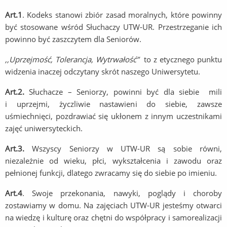
Art.1
. Kodeks stanowi zbiór zasad moralnych, które powinny
być stosowane wśród Słuchaczy UTW-UR. Przestrzeganie ich
powinno być zaszczytem dla Seniorów.
,,Uprzejmość, Tolerancja, Wytrwałość”
to z etycznego punktu
widzenia inaczej odczytany skrót naszego Uniwersytetu.
Art.2.
Słuchacze – Seniorzy, powinni być dla siebie mili
i uprzejmi, życzliwie nastawieni do siebie, zawsze
uśmiechnięci, pozdrawiać się ukłonem z innym uczestnikami
zajęć uniwersyteckich.
Art.3.
Wszyscy Seniorzy w UTW-UR są sobie równi,
niezależnie od wieku, płci, wykształcenia i zawodu oraz
pełnionej funkcji, dlatego zwracamy się do siebie po imieniu.
Art.4
. Swoje przekonania, nawyki, poglądy i choroby
zostawiamy w domu. Na zajęciach UTW-UR jesteśmy otwarci
na wiedzę i kulturę oraz chętni do współpracy i samorealizacji