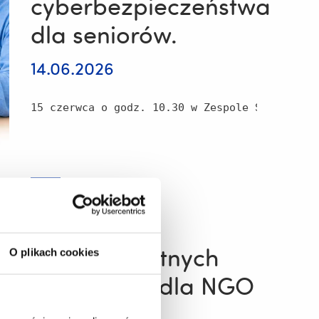
cyberbezpieczeństwa
dla seniorów.
14.06.2026
15 czerwca o godz. 10.30 w Zespole Szkół Tech
zobacz więcej
Warsztaty
z
cyberbezpieczeństwa
dla
seniorów.
Cykl bezpłatnych
O plikach cookies
webinarów dla NGO
o