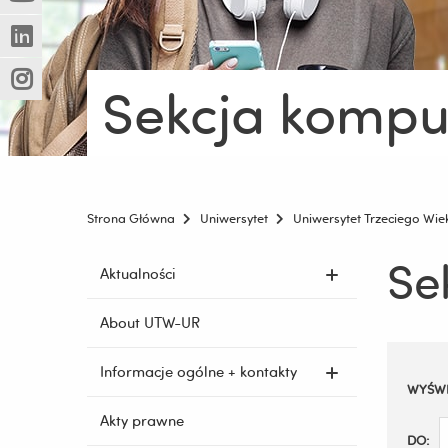
(Nowe
(Link
innej
okno)
do
strony)
(Nowe
(Link
innej
okno)
do
strony)
Sekcja komp
(Nowe
(Link
innej
okno)
do
strony)
innej
strony)
Strona Główna
Uniwersytet
Uniwersytet Trzeciego Wie
Se
Pomiń
Aktualności
nawigację
i
About UTW-UR
przejdź
do
Informacje ogólne + kontakty
Filtruj
treści
WYŚWI
wyniki
Akty prawne
DO: