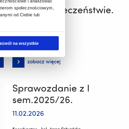
ołecznościowe i analizować
cyberbezpieczeństwie.
artnerom społecznościowym,
anymi od Ciebie lub
04.03.2026
ezwól na wszystkie
zobacz więcej
Cykl
bezpłatnych
webinarów
dla
NGO
Sprawozdanie z I
o
cyberbezpieczeństwie.
sem.2025/26.
11.02.2026