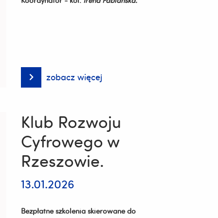
Koordynator - kol.
Irena Fabiańska.
zobacz więcej
Sprawozdanie
z
I
sem.2025/26.
Klub Rozwoju
Cyfrowego w
Rzeszowie.
13.01.2026
Bezpłatne szkolenia skierowane do