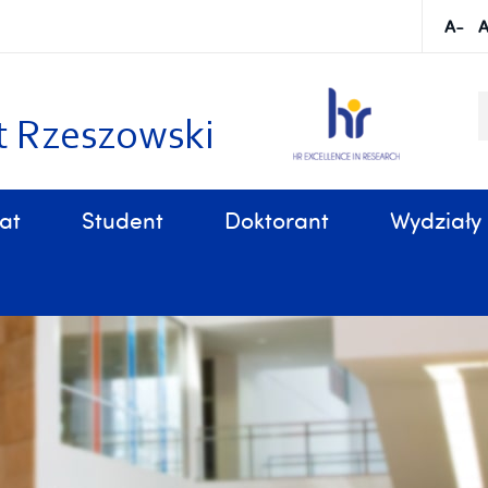
S
k
t Rzeszowski
at
Student
Doktorant
Wydziały
Sprawy organizacyjne, związane z tokiem studiów