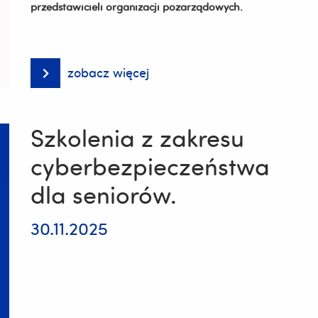
przedstawicieli organizacji pozarządowych.
zobacz więcej
Klub
Rozwoju
Cyfrowego
w
Rzeszowie.
Szkolenia z zakresu
cyberbezpieczeństwa
dla seniorów.
30.11.2025