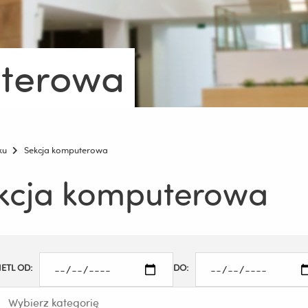
uterowa
ku
Sekcja komputerowa
kcja komputerowa
ETL OD:
DO: