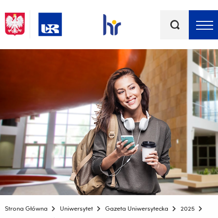
Słowa
kluczowe
Menu - górna belka
Strona Główna
Uniwersytet
Gazeta Uniwersytecka
2025