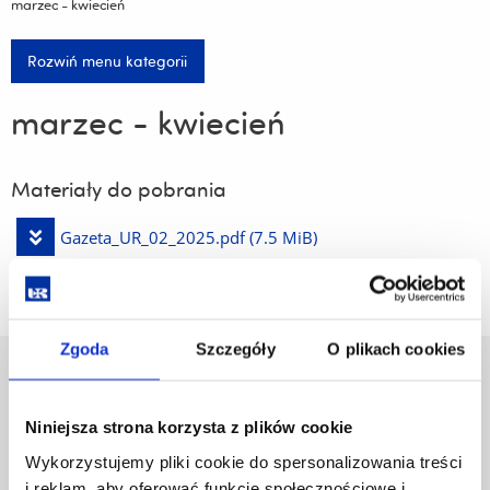
marzec - kwiecień
Rozwiń menu kategorii
marzec - kwiecień
Materiały do pobrania
Pobierz
Gazeta_UR_02_2025.pdf
(7.5 MiB)
plik
Zgoda
Szczegóły
O plikach cookies
Uniwersytet Rzeszowski
Al. Tadeusza Rejtana 16C
Niniejsza strona korzysta z plików cookie
35-959 Rzeszów
Wykorzystujemy pliki cookie do spersonalizowania treści
Pomiń
Polityka prywatności
i reklam, aby oferować funkcje społecznościowe i