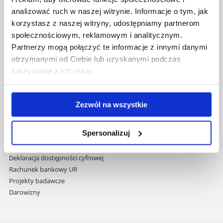
nawigację
Mapa serwisu
analizować ruch w naszej witrynie. Informacje o tym, jak
i
Biblioteka
korzystasz z naszej witryny, udostępniamy partnerom
przejdź
Wydawnictwo
społecznościowym, reklamowym i analitycznym.
do
Covid info
Partnerzy mogą połączyć te informacje z innymi danymi
treści
Studia podyplomowe
otrzymanymi od Ciebie lub uzyskanymi podczas
Praca na UR
korzystania z ich usług.
Zamówienia publiczne
Fundusze strukturalne
Projekty współfinansowane przez UE
Zezwól na wszystkie
Projekty realizowane z KPO
Wynajem sal
Spersonalizuj
Domy studenta
Dane kontaktowe
Deklaracja dostępności cyfrowej
Rachunek bankowy UR
Projekty badawcze
Darowizny