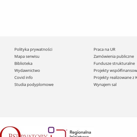
Pomiń
Polityka prywatności
Praca na UR
nawigację
Mapa serwisu
Zamówienia publiczne
i
Biblioteka
Fundusze strukturalne
przejdź
Wydawnictwo
Projekty współfinansow
do
Covid info
Projekty realizowane z
treści
Studia podyplomowe
Wynajem sal