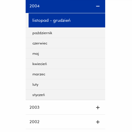
2004
listopad - grudzień
październik
czerwiec
maj
kwiecień
marzec
luty
styczeń
2003
2002