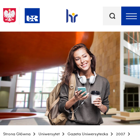
Słowa
kluczowe
Menu - górna belka
Strona Główna
Uniwersytet
Gazeta Uniwersytecka
2007