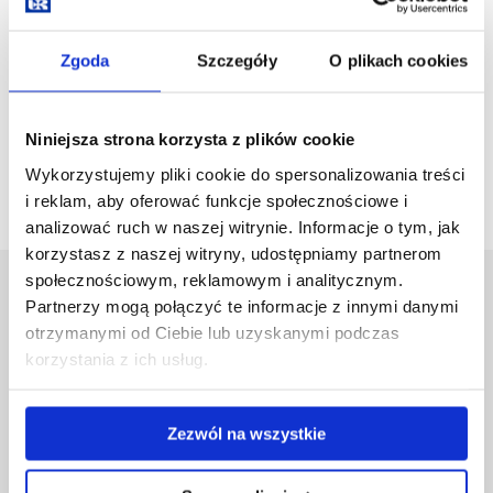
Zgoda
Szczegóły
O plikach cookies
Niniejsza strona korzysta z plików cookie
Czytaj Gazetę Uniwersytecką
Wykorzystujemy pliki cookie do spersonalizowania treści
i reklam, aby oferować funkcje społecznościowe i
analizować ruch w naszej witrynie. Informacje o tym, jak
korzystasz z naszej witryny, udostępniamy partnerom
społecznościowym, reklamowym i analitycznym.
Uniwersytet Rzeszowski
Partnerzy mogą połączyć te informacje z innymi danymi
Al. Tadeusza Rejtana 16C
otrzymanymi od Ciebie lub uzyskanymi podczas
35-959 Rzeszów
korzystania z ich usług.
Pomiń
Polityka prywatności
nawigację
Mapa serwisu
Zezwól na wszystkie
i
Biblioteka
przejdź
Wydawnictwo