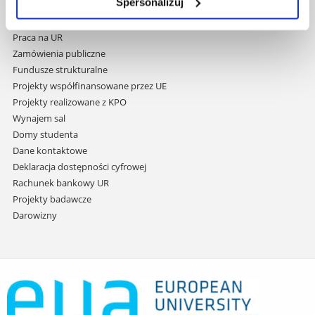
do
Spersonalizuj
Covid info
treści
Studia podyplomowe
Praca na UR
Zamówienia publiczne
Fundusze strukturalne
Projekty współfinansowane przez UE
Projekty realizowane z KPO
Wynajem sal
Domy studenta
Dane kontaktowe
Deklaracja dostępności cyfrowej
Rachunek bankowy UR
Projekty badawcze
Darowizny