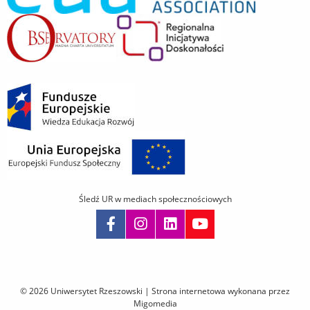
Śledź UR w mediach społecznościowych
Pomiń
nawigację
i
© 2026 Uniwersytet Rzeszowski |
Strona internetowa wykonana przez
przejdź
Migomedia