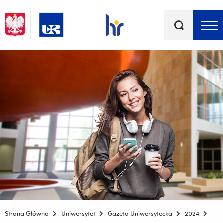
Słowa
kluczowe
Menu - górna belka
Strona Główna
Uniwersytet
Gazeta Uniwersytecka
2024