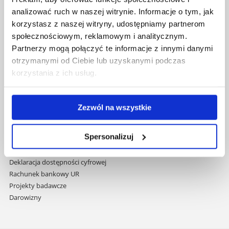
nawigację
Mapa serwisu
analizować ruch w naszej witrynie. Informacje o tym, jak
i
Biblioteka
korzystasz z naszej witryny, udostępniamy partnerom
przejdź
Wydawnictwo
społecznościowym, reklamowym i analitycznym.
do
Covid info
Partnerzy mogą połączyć te informacje z innymi danymi
treści
Studia podyplomowe
otrzymanymi od Ciebie lub uzyskanymi podczas
Praca na UR
korzystania z ich usług.
Zamówienia publiczne
Fundusze strukturalne
Projekty współfinansowane przez UE
Zezwól na wszystkie
Projekty realizowane z KPO
Wynajem sal
Spersonalizuj
Domy studenta
Dane kontaktowe
Deklaracja dostępności cyfrowej
Rachunek bankowy UR
Projekty badawcze
Darowizny