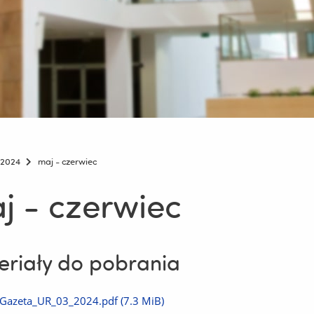
2024
maj - czerwiec
j - czerwiec
riały do pobrania
Pobierz
Gazeta_UR_03_2024.pdf
(7.3 MiB)