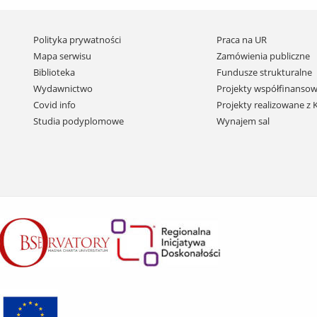
Pomiń
Polityka prywatności
Praca na UR
nawigację
Mapa serwisu
Zamówienia publiczne
i
Biblioteka
Fundusze strukturalne
przejdź
Wydawnictwo
Projekty współfinansow
do
Covid info
Projekty realizowane z
treści
Studia podyplomowe
Wynajem sal