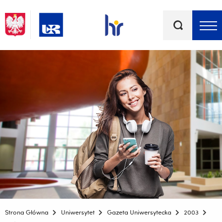
Słowa
kluczowe
Menu - górna belka
Strona Główna
Uniwersytet
Gazeta Uniwersytecka
2003