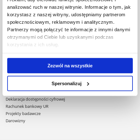
nawigację
Mapa serwisu
analizować ruch w naszej witrynie. Informacje o tym, jak
i
Biblioteka
korzystasz z naszej witryny, udostępniamy partnerom
przejdź
Wydawnictwo
społecznościowym, reklamowym i analitycznym.
do
Covid info
Partnerzy mogą połączyć te informacje z innymi danymi
treści
Studia podyplomowe
otrzymanymi od Ciebie lub uzyskanymi podczas
Praca na UR
korzystania z ich usług.
Zamówienia publiczne
Fundusze strukturalne
Projekty współfinansowane przez UE
Zezwól na wszystkie
Projekty realizowane z KPO
Wynajem sal
Spersonalizuj
Domy studenta
Dane kontaktowe
Deklaracja dostępności cyfrowej
Rachunek bankowy UR
Projekty badawcze
Darowizny