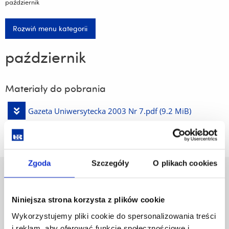
październik
Rozwiń menu kategorii
październik
Materiały do pobrania
Pobierz
Gazeta Uniwersytecka 2003 Nr 7.pdf
(9.2 MiB)
plik
Zgoda
Szczegóły
O plikach cookies
Uniwersytet Rzeszowski
Al. Tadeusza Rejtana 16C
Niniejsza strona korzysta z plików cookie
35-959 Rzeszów
Wykorzystujemy pliki cookie do spersonalizowania treści
Pomiń
Polityka prywatności
i reklam, aby oferować funkcje społecznościowe i