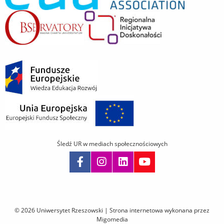
Śledź UR w mediach społecznościowych
Pomiń
nawigację
i
© 2026 Uniwersytet Rzeszowski |
Strona internetowa wykonana przez
przejdź
Migomedia