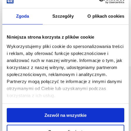
Zgoda
Szczegóły
O plikach cookies
Niniejsza strona korzysta z plików cookie
Czytaj Gazetę Uniwersytecką
Wykorzystujemy pliki cookie do spersonalizowania treści
i reklam, aby oferować funkcje społecznościowe i
analizować ruch w naszej witrynie. Informacje o tym, jak
korzystasz z naszej witryny, udostępniamy partnerom
społecznościowym, reklamowym i analitycznym.
Uniwersytet Rzeszowski
Partnerzy mogą połączyć te informacje z innymi danymi
Al. Tadeusza Rejtana 16C
otrzymanymi od Ciebie lub uzyskanymi podczas
35-959 Rzeszów
korzystania z ich usług.
Pomiń
Polityka prywatności
nawigację
Mapa serwisu
Zezwól na wszystkie
i
Biblioteka
przejdź
Wydawnictwo