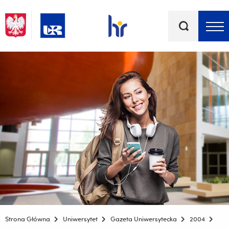
Słowa
kluczowe
Menu - górna belka
Strona Główna
Uniwersytet
Gazeta Uniwersytecka
2004