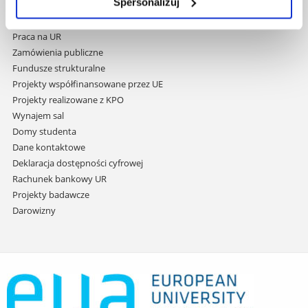
do
Spersonalizuj
Covid info
treści
Studia podyplomowe
Praca na UR
Zamówienia publiczne
Fundusze strukturalne
Projekty współfinansowane przez UE
Projekty realizowane z KPO
Wynajem sal
Domy studenta
Dane kontaktowe
Deklaracja dostępności cyfrowej
Rachunek bankowy UR
Projekty badawcze
Darowizny