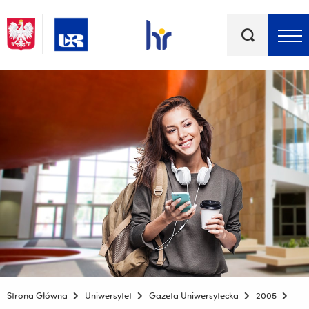
Słowa
kluczowe
Menu - górna belka
Strona Główna
Uniwersytet
Gazeta Uniwersytecka
2005