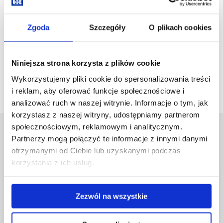
Zgoda
Szczegóły
O plikach cookies
Niniejsza strona korzysta z plików cookie
Czytaj Gazetę Uniwersytecką
Wykorzystujemy pliki cookie do spersonalizowania treści
i reklam, aby oferować funkcje społecznościowe i
analizować ruch w naszej witrynie. Informacje o tym, jak
korzystasz z naszej witryny, udostępniamy partnerom
społecznościowym, reklamowym i analitycznym.
Uniwersytet Rzeszowski
Partnerzy mogą połączyć te informacje z innymi danymi
Al. Tadeusza Rejtana 16C
otrzymanymi od Ciebie lub uzyskanymi podczas
35-959 Rzeszów
korzystania z ich usług.
Pomiń
Polityka prywatności
nawigację
Mapa serwisu
Zezwól na wszystkie
i
Biblioteka
przejdź
Wydawnictwo