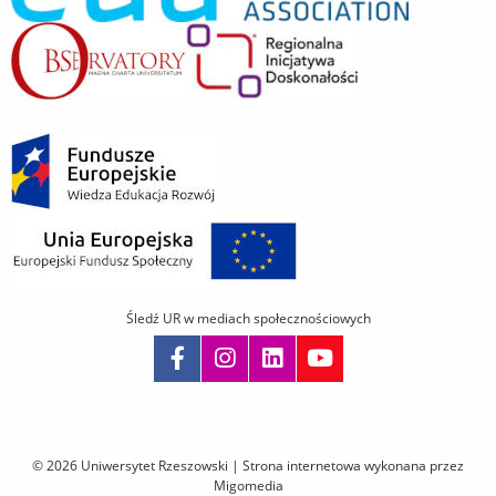
Śledź UR w mediach społecznościowych
Pomiń
nawigację
i
© 2026 Uniwersytet Rzeszowski |
Strona internetowa wykonana przez
przejdź
Migomedia