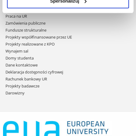
do
Spersonalizuj
Covid info
treści
Studia podyplomowe
Praca na UR
Zamówienia publiczne
Fundusze strukturalne
Projekty współfinansowane przez UE
Projekty realizowane z KPO
Wynajem sal
Domy studenta
Dane kontaktowe
Deklaracja dostępności cyfrowej
Rachunek bankowy UR
Projekty badawcze
Darowizny