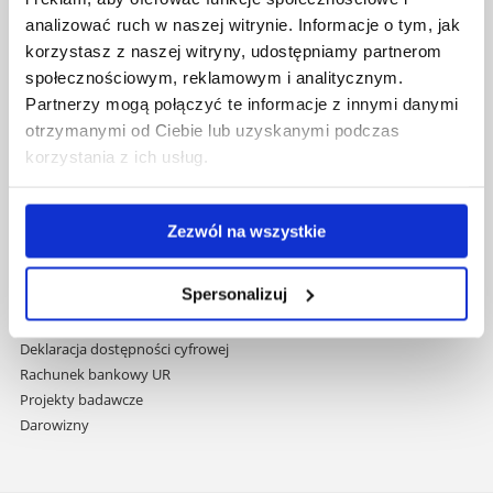
nawigację
Mapa serwisu
analizować ruch w naszej witrynie. Informacje o tym, jak
i
Biblioteka
korzystasz z naszej witryny, udostępniamy partnerom
przejdź
Wydawnictwo
społecznościowym, reklamowym i analitycznym.
do
Covid info
Partnerzy mogą połączyć te informacje z innymi danymi
treści
Studia podyplomowe
otrzymanymi od Ciebie lub uzyskanymi podczas
Praca na UR
korzystania z ich usług.
Zamówienia publiczne
Fundusze strukturalne
Projekty współfinansowane przez UE
Zezwól na wszystkie
Projekty realizowane z KPO
Wynajem sal
Spersonalizuj
Domy studenta
Dane kontaktowe
Deklaracja dostępności cyfrowej
Rachunek bankowy UR
Projekty badawcze
Darowizny