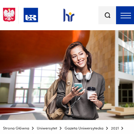
Słowa
kluczowe
Menu - górna belka
Strona Główna
Uniwersytet
Gazeta Uniwersytecka
2021