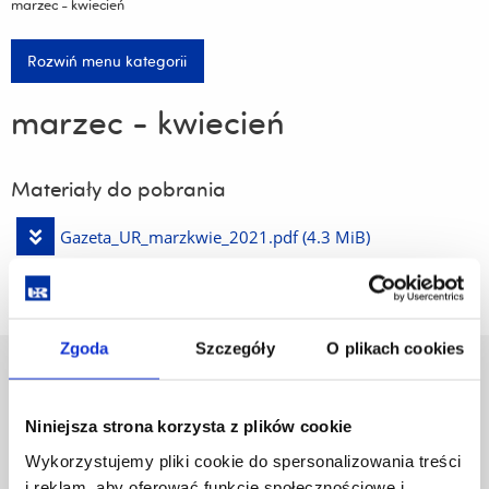
marzec - kwiecień
Rozwiń menu kategorii
marzec - kwiecień
Materiały do pobrania
Pobierz
Gazeta_UR_marzkwie_2021.pdf
(4.3 MiB)
plik
Zgoda
Szczegóły
O plikach cookies
Uniwersytet Rzeszowski
Al. Tadeusza Rejtana 16C
Niniejsza strona korzysta z plików cookie
35-959 Rzeszów
Wykorzystujemy pliki cookie do spersonalizowania treści
Pomiń
Polityka prywatności
i reklam, aby oferować funkcje społecznościowe i