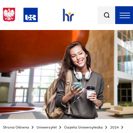
Słowa
kluczowe
Menu - górna belka
Strona Główna
Uniwersytet
Gazeta Uniwersytecka
2024