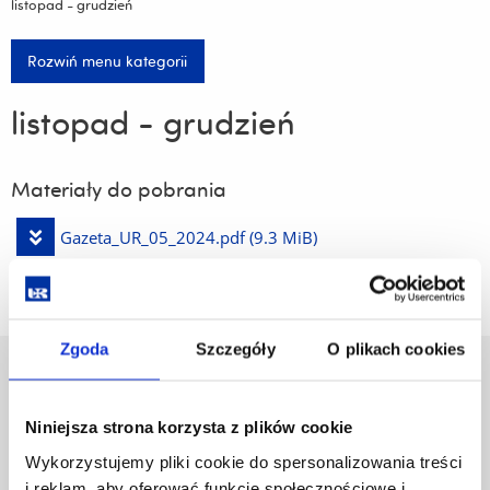
listopad - grudzień
Rozwiń menu kategorii
listopad - grudzień
Materiały do pobrania
Pobierz
Gazeta_UR_05_2024.pdf
(9.3 MiB)
plik
Zgoda
Szczegóły
O plikach cookies
Uniwersytet Rzeszowski
Al. Tadeusza Rejtana 16C
Niniejsza strona korzysta z plików cookie
35-959 Rzeszów
Wykorzystujemy pliki cookie do spersonalizowania treści
Pomiń
Polityka prywatności
i reklam, aby oferować funkcje społecznościowe i