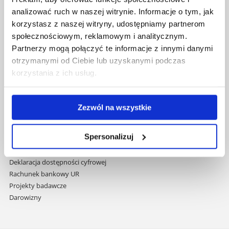
nawigację
Mapa serwisu
analizować ruch w naszej witrynie. Informacje o tym, jak
i
Biblioteka
korzystasz z naszej witryny, udostępniamy partnerom
przejdź
Wydawnictwo
społecznościowym, reklamowym i analitycznym.
do
Covid info
Partnerzy mogą połączyć te informacje z innymi danymi
treści
Studia podyplomowe
otrzymanymi od Ciebie lub uzyskanymi podczas
Praca na UR
korzystania z ich usług.
Zamówienia publiczne
Fundusze strukturalne
Projekty współfinansowane przez UE
Zezwól na wszystkie
Projekty realizowane z KPO
Wynajem sal
Spersonalizuj
Domy studenta
Dane kontaktowe
Deklaracja dostępności cyfrowej
Rachunek bankowy UR
Projekty badawcze
Darowizny