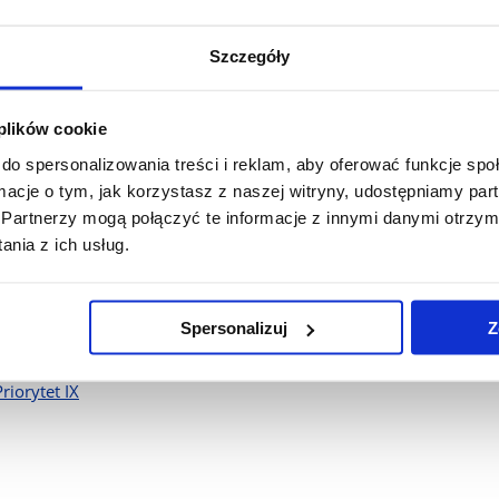
am Operacyjny Innowacyjna Gospodarka
nalny Program Operacyjny Województwa Podkarpackiego
Szczegóły
am Operacyjny Kapitał Ludzki
riorytet II
 plików cookie
riorytet III
do spersonalizowania treści i reklam, aby oferować funkcje sp
Priorytet IV
ormacje o tym, jak korzystasz z naszej witryny, udostępniamy p
Priorytet V
Partnerzy mogą połączyć te informacje z innymi danymi otrzym
nia z ich usług.
Priorytet VI
Priorytet VII
Spersonalizuj
Z
Priorytet VIII
Priorytet IX