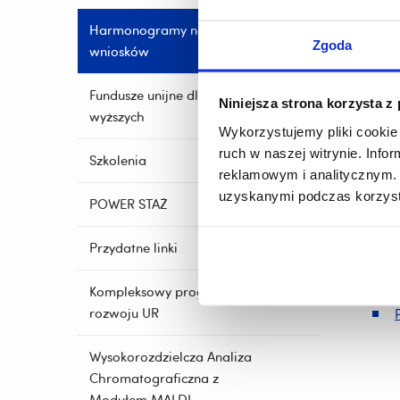
Progr
Regio
Harmonogramy naboru
Zgoda
Progr
wniosków
P
Fundusze unijne dla szkół
Niniejsza strona korzysta z
P
wyższych
Wykorzystujemy pliki cookie 
ruch w naszej witrynie. Inf
Szkolenia
reklamowym i analitycznym. 
uzyskanymi podczas korzysta
POWER STAŻ
Przydatne linki
Kompleksowy program
rozwoju UR
Wysokorozdzielcza Analiza
Chromatograficzna z
Modułem MALDI