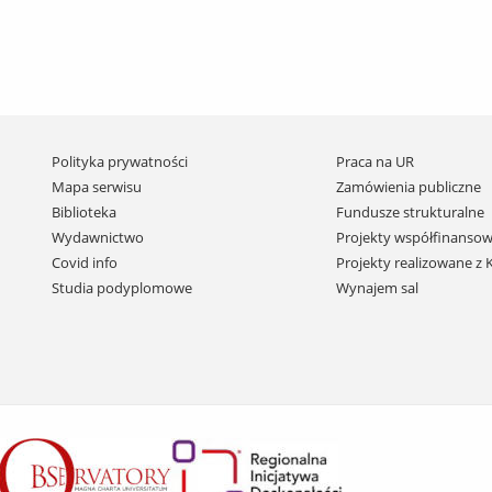
Pomiń
Polityka prywatności
Praca na UR
nawigację
Mapa serwisu
Zamówienia publiczne
i
Biblioteka
Fundusze strukturalne
przejdź
Wydawnictwo
Projekty współfinansow
do
Covid info
Projekty realizowane z
treści
Studia podyplomowe
Wynajem sal