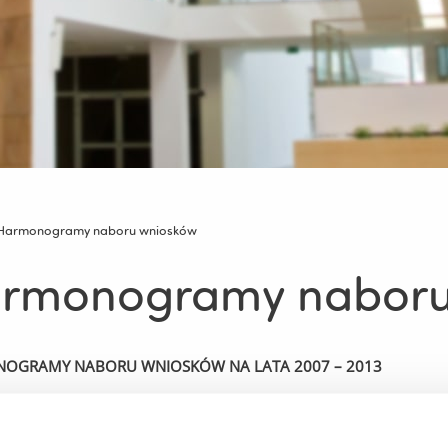
Harmonogramy naboru wniosków
rmonogramy naboru
OGRAMY NABORU WNIOSKÓW NA LATA 2007 – 2013
am Operacyjny Infrastruktura i Środowisko
am Operacyjny Rozwój Polski Wschodniej