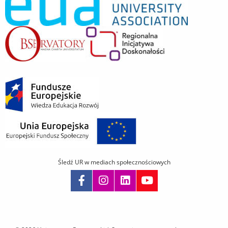
Śledź UR w mediach społecznościowych
Pomiń
nawigację
i