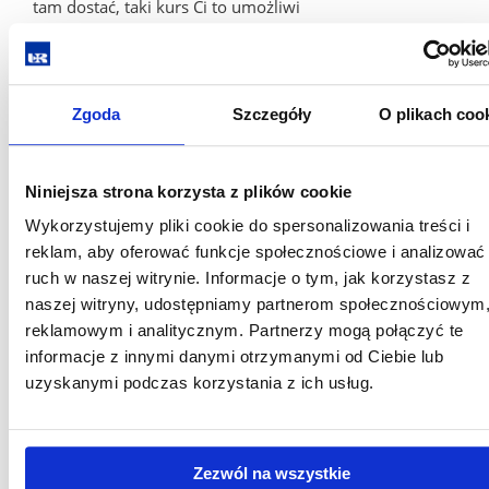
tam dostać, taki kurs Ci to umożliwi
Jest wiele innych korzyści- przyjdź i przekonaj się sam!
Zgoda
Szczegóły
O plikach coo
Aby poprawnie zapisać się i skorzystać z dofinasowania
uczestnik musi:
Niniejsza strona korzysta z plików cookie
Stworzyć indywidualne konto w Bazie Usług Rozwojowych
Wykorzystujemy pliki cookie do spersonalizowania treści i
na stronie
https://uslugirozwojowe.parp.gov.pl
i poszukać
reklam, aby oferować funkcje społecznościowe i analizować
naszej usługi, aby poznać jej szczegóły.
ruch w naszej witrynie. Informacje o tym, jak korzystasz z
(Link do jednej z naszych usług takiego kursu:
naszej witryny, udostępniamy partnerom społecznościowym
https://uslugirozwojowe.parp.gov.pl/wyszukiwarka/uslugi/p
reklamowym i analitycznym. Partnerzy mogą połączyć te
id=1694286
)
informacje z innymi danymi otrzymanymi od Ciebie lub
Zgłosić się do projektu poprzez elektroniczny formularz
uzyskanymi podczas korzystania z ich usług.
rekrutacyjny dostępny na stronie
https://www.cdgpolska.pl/.../projekty.../ok/formularz
Więcej informacji pod numerem telefonu: 667 279 271
Zezwól na wszystkie