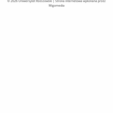
© 2026 Uniwersytet Rzeszowski |
Strona internetowa wykonana przez
przejdź
Migomedia
do
treści