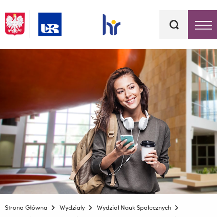
Słowa
kluczowe
Menu - górna belka
Strona Główna
Wydziały
Wydział Nauk Społecznych