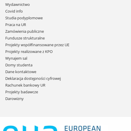
przejdź
Wydawnictwo
do
Covid info
treści
Studia podyplomowe
Praca na UR
Zamówienia publiczne
Fundusze strukturalne
Projekty współfinansowane przez UE
Projekty realizowane z KPO
Wynajem sal
Domy studenta
Dane kontaktowe
Deklaracja dostępności cyfrowej
Rachunek bankowy UR
Projekty badawcze
Darowizny