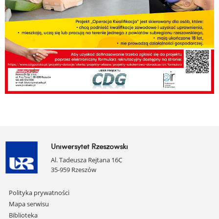
Uniwersytet Rzeszowski
Al. Tadeusza Rejtana 16C
35-959 Rzeszów
Pomiń
Polityka prywatności
nawigację
Mapa serwisu
i
Biblioteka