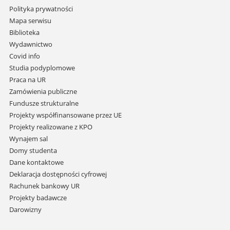
Pomiń
Polityka prywatności
nawigację
Mapa serwisu
i
Biblioteka
przejdź
Wydawnictwo
do
Covid info
treści
Studia podyplomowe
Praca na UR
Zamówienia publiczne
Fundusze strukturalne
Projekty współfinansowane przez UE
Projekty realizowane z KPO
Wynajem sal
Domy studenta
Dane kontaktowe
Deklaracja dostępności cyfrowej
Rachunek bankowy UR
Projekty badawcze
Darowizny