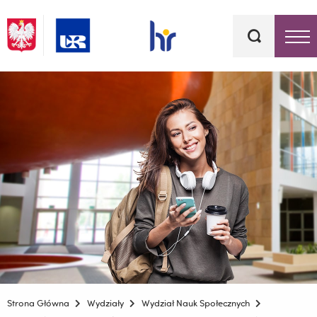
Słowa
kluczowe
Menu - górna belka
Strona Główna
Wydziały
Wydział Nauk Społecznych