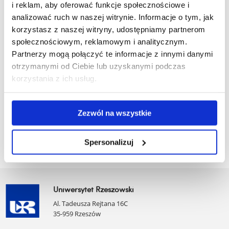
BW I rok I stopień Niestacjonarne
i reklam, aby oferować funkcje społecznościowe i
analizować ruch w naszej witrynie. Informacje o tym, jak
korzystasz z naszej witryny, udostępniamy partnerom
społecznościowym, reklamowym i analitycznym.
Partnerzy mogą połączyć te informacje z innymi danymi
BW II rok I stopień Niestacjonarne
otrzymanymi od Ciebie lub uzyskanymi podczas
korzystania z ich usług.
Zezwól na wszystkie
BW I rok II stopień Niestacjonarne
Spersonalizuj
Uniwersytet Rzeszowski
Al. Tadeusza Rejtana 16C
35-959 Rzeszów