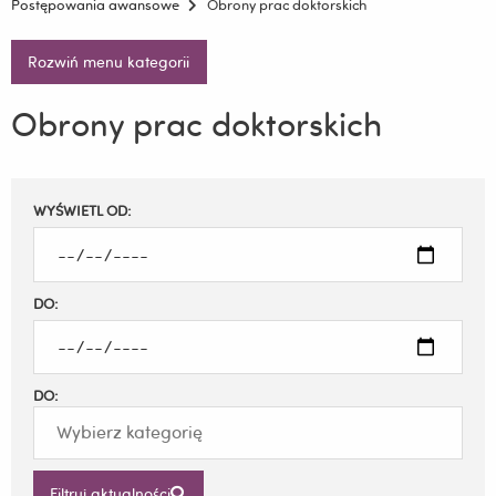
Postępowania awansowe
Obrony prac doktorskich
Rozwiń menu kategorii
Obrony prac doktorskich
Filtruj
WYŚWIETL OD:
wyniki
DO:
DO:
Filtruj aktualności