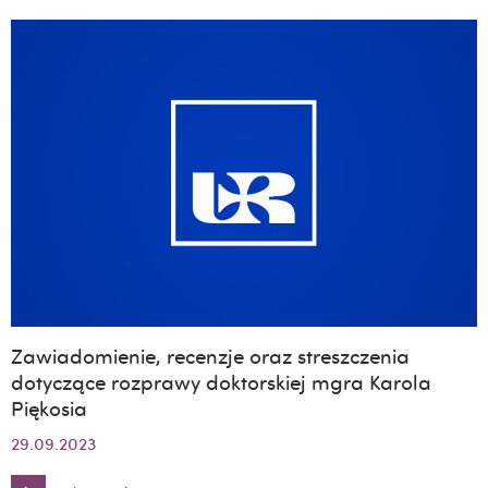
oraz
streszczenia
dotyczące
rozprawy
doktorskiej
mgr
Joanny
Niewiadomskiej-
Kocik
Zawiadomienie, recenzje oraz streszczenia
dotyczące rozprawy doktorskiej mgra Karola
Piękosia
29.09.2023