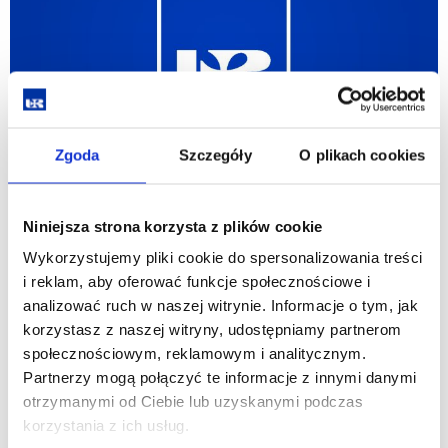
Semków-
Nędzy
Zgoda
Szczegóły
O plikach cookies
Zawiadomienie, recenzje oraz streszczenia
Niniejsza strona korzysta z plików cookie
dotyczące rozprawy doktorskiej mgr Ewy
Wykorzystujemy pliki cookie do spersonalizowania treści
Piechowskiej-Gremplicy
i reklam, aby oferować funkcje społecznościowe i
12.02.2024
analizować ruch w naszej witrynie. Informacje o tym, jak
korzystasz z naszej witryny, udostępniamy partnerom
zobacz więcej
Zawiadomienie,
społecznościowym, reklamowym i analitycznym.
recenzje
oraz
Partnerzy mogą połączyć te informacje z innymi danymi
streszczenia
otrzymanymi od Ciebie lub uzyskanymi podczas
dotyczące
rozprawy
korzystania z ich usług.
doktorskiej
mgr