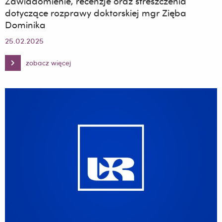
Zawiadomienie, recenzje oraz streszczenia
dotyczące rozprawy doktorskiej mgr Zięba
Dominika
25.02.2025
zobacz więcej
Zawiadomienie,
recenzje
oraz
streszczenia
dotyczące
rozprawy
doktorskiej
mgr
Zięba
Dominika