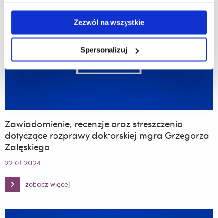
Ewy
Piechowskiej-
Gremplicy
Zezwól na wszystkie
Spersonalizuj
Zawiadomienie, recenzje oraz streszczenia
dotyczące rozprawy doktorskiej mgra Grzegorza
Załęskiego
22.01.2024
zobacz więcej
Zawiadomienie,
recenzje
oraz
streszczenia
dotyczące