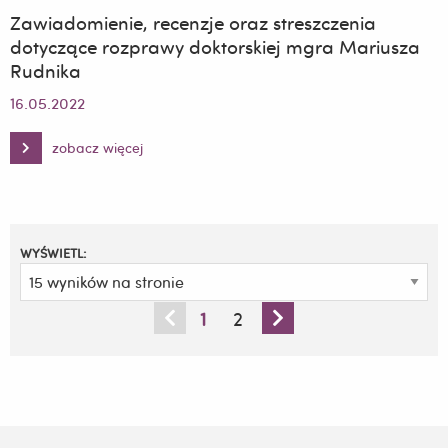
Zawiadomienie, recenzje oraz streszczenia
dotyczące rozprawy doktorskiej mgra Mariusza
Rudnika
16.05.2022
zobacz więcej
Zawiadomienie,
recenzje
oraz
streszczenia
dotyczące
rozprawy
doktorskiej
mgra
WYŚWIETL:
Mariusza
Rudnika
1
2