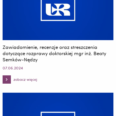
Zawiadomienie, recenzje oraz streszczenia
dotyczące rozprawy doktorskiej mgr inż. Beaty
Semków-Nędzy
07.06.2024
zobacz więcej
Zawiadomienie,
recenzje
oraz
streszczenia
dotyczące
rozprawy
doktorskiej
mgr
inż.
Beaty