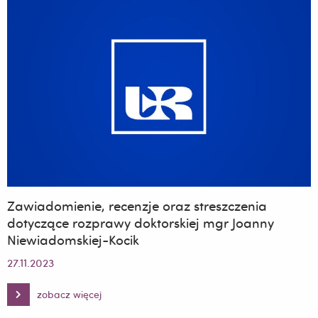
rozprawy
doktorskiej
mgra
Grzegorza
Załęskiego
Zawiadomienie, recenzje oraz streszczenia
dotyczące rozprawy doktorskiej mgr Joanny
Niewiadomskiej-Kocik
27.11.2023
zobacz więcej
Zawiadomienie,
recenzje