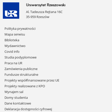
Uniwersytet Rzeszowski
Al. Tadeusza Rejtana 16C
35-959 Rzeszów
Pomiń
Polityka prywatności
nawigację
Mapa serwisu
i
Biblioteka
przejdź
Wydawnictwo
do
Covid info
treści
Studia podyplomowe
Praca na UR
Zamówienia publiczne
Fundusze strukturalne
Projekty współfinansowane przez UE
Projekty realizowane z KPO
Wynajem sal
Domy studenta
Dane kontaktowe
Deklaracja dostępności cyfrowej