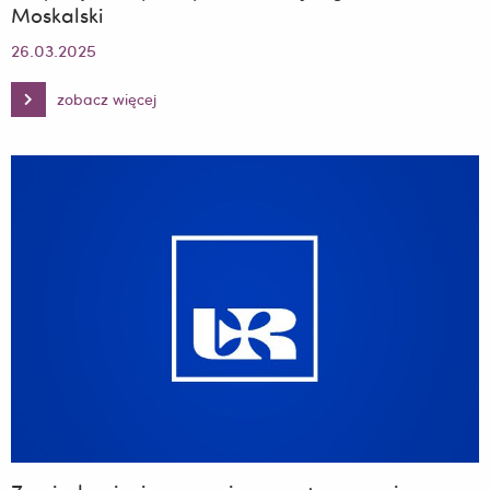
Moskalski
26.03.2025
zobacz więcej
Zawiadomienie,
recenzje
oraz
streszczenia
dotyczące
rozprawy
doktorskiej
mgr
Zawiadomienie,
recenzje
oraz
streszczenia
dotyczące
rozprawy
doktorskiej
mgr
Sebastian
Moskalski