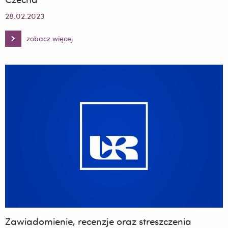
28.02.2023
zobacz więcej
Zawiadomienie,
recenzje
oraz
streszczenia
dotyczące
rozprawy
doktorskiej
mgra
Mirosława
Czecha
Zawiadomienie, recenzje oraz streszczenia