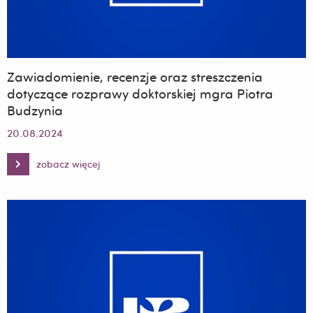
Zawiadomienie, recenzje oraz streszczenia
dotyczące rozprawy doktorskiej mgra Piotra
Budzynia
20.08.2024
zobacz więcej
Zawiadomienie,
recenzje
oraz
streszczenia
dotyczące
rozprawy
doktorskiej
mgra
Piotra
Budzynia