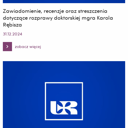
Zawiadomienie, recenzje oraz streszczenia
dotyczące rozprawy doktorskiej mgra Karola
Rębisza
31.12.2024
zobacz więcej
Zawiadomienie,
recenzje
oraz
streszczenia
dotyczące
rozprawy
doktorskiej
mgra
Karola
Rębisza