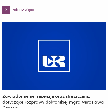
zobacz więcej
Zawiadomienie,
recenzje
oraz
streszczenia
dotyczące
rozprawy
doktorskiej
mgra
Damiana
Wicherka
Zawiadomienie, recenzje oraz streszczenia
dotyczące rozprawy doktorskiej mgra Mirosława
Czecha