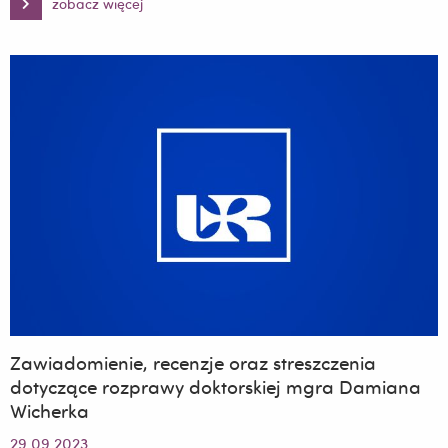
zobacz więcej
Zawiadomienie,
recenzje
oraz
streszczenia
dotyczące
rozprawy
doktorskiej
mgra
Karola
Piękosia
Zawiadomienie, recenzje oraz streszczenia
dotyczące rozprawy doktorskiej mgra Damiana
Wicherka
29.09.2023