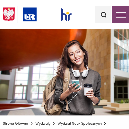
Słowa
kluczowe
Menu - górna belka
Strona Główna
Wydziały
Wydział Nauk Społecznych