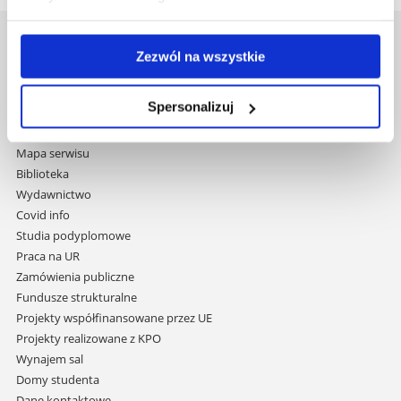
Uniwersytet Rzeszowski
Zezwól na wszystkie
Al. Tadeusza Rejtana 16C
35-959 Rzeszów
Spersonalizuj
Pomiń
Polityka prywatności
nawigację
Mapa serwisu
i
Biblioteka
przejdź
Wydawnictwo
do
Covid info
treści
Studia podyplomowe
Praca na UR
Zamówienia publiczne
Fundusze strukturalne
Projekty współfinansowane przez UE
Projekty realizowane z KPO
Wynajem sal
Domy studenta
Dane kontaktowe