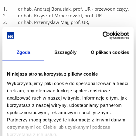
1. dr hab. Andrzej Bonusiak, prof. UR - przewodniczący,
2. dr hab. Krzysztof Mroczkowski, prof. UR,
3. dr hab. Przemysław Maj, prof. UR,
4. dr Arkadiusz Machniak.
Procedura oceny pracy dyplomowych
Zał I - arkusz oceny
Zgoda
Szczegóły
O plikach cookies
Zał II - Zbiorcze zestawienie z oceny jakości prac
dyplomowych za rok akademicki
Niniejsza strona korzysta z plików cookie
Wykorzystujemy pliki cookie do spersonalizowania treści
i reklam, aby oferować funkcje społecznościowe i
analizować ruch w naszej witrynie. Informacje o tym, jak
korzystasz z naszej witryny, udostępniamy partnerom
społecznościowym, reklamowym i analitycznym.
Partnerzy mogą połączyć te informacje z innymi danymi
otrzymanymi od Ciebie lub uzyskanymi podczas
korzystania z ich usług.