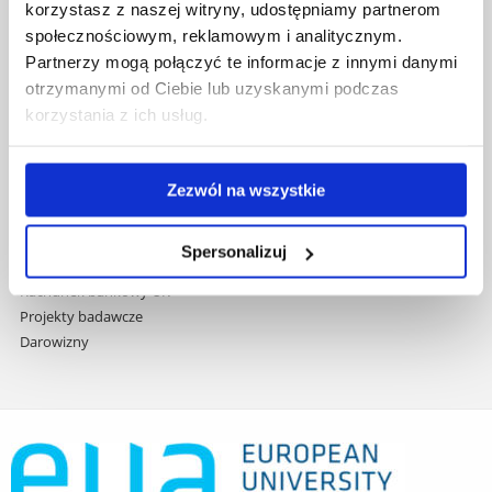
do
korzystasz z naszej witryny, udostępniamy partnerom
Covid info
treści
społecznościowym, reklamowym i analitycznym.
Studia podyplomowe
Partnerzy mogą połączyć te informacje z innymi danymi
Praca na UR
otrzymanymi od Ciebie lub uzyskanymi podczas
Zamówienia publiczne
Fundusze strukturalne
korzystania z ich usług.
Projekty współfinansowane przez UE
Projekty realizowane z KPO
Zezwól na wszystkie
Wynajem sal
Domy studenta
Dane kontaktowe
Spersonalizuj
Deklaracja dostępności cyfrowej
Rachunek bankowy UR
Projekty badawcze
Darowizny