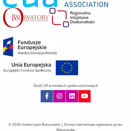
Śledź UR w mediach społecznościowych
Pomiń
nawigację
i
© 2026 Uniwersytet Rzeszowski |
Strona internetowa wykonana przez
przejdź
Migomedia