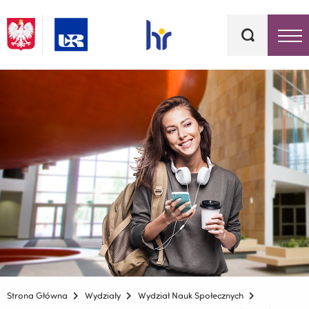
Słowa
kluczowe
Menu - górna belka
Strona Główna
Wydziały
Wydział Nauk Społecznych