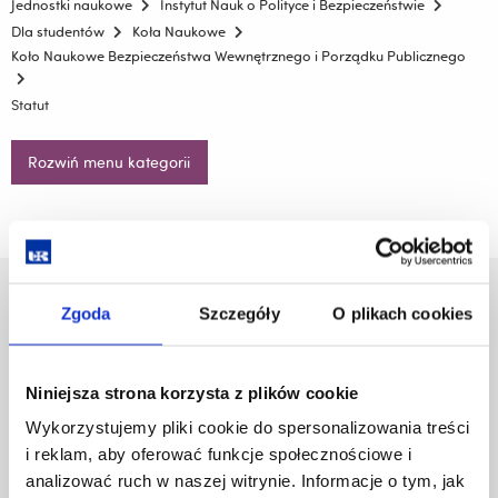
Jednostki naukowe
Instytut Nauk o Polityce i Bezpieczeństwie
Dla studentów
Koła Naukowe
Koło Naukowe Bezpieczeństwa Wewnętrznego i Porządku Publicznego
Statut
Rozwiń menu kategorii
Uniwersytet Rzeszowski
Zgoda
Szczegóły
O plikach cookies
Al. Tadeusza Rejtana 16C
35-959 Rzeszów
Niniejsza strona korzysta z plików cookie
Pomiń
Polityka prywatności
Wykorzystujemy pliki cookie do spersonalizowania treści
nawigację
Mapa serwisu
i reklam, aby oferować funkcje społecznościowe i
i
Biblioteka
przejdź
analizować ruch w naszej witrynie. Informacje o tym, jak
Wydawnictwo