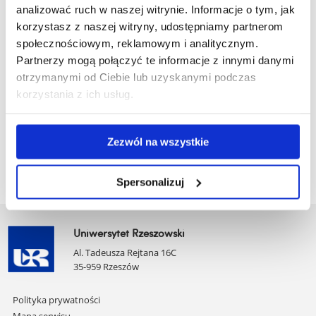
angażowaniu się mieszkańców w życie publiczne.
analizować ruch w naszej witrynie. Informacje o tym, jak
korzystasz z naszej witryny, udostępniamy partnerom
W 2021 r. planuje się realizację następujących działań
społecznościowym, reklamowym i analitycznym.
badawczych: a) kwerenda
Partnerzy mogą połączyć te informacje z innymi danymi
i analiza literatury przedmiotu oraz aktów normatywnych; b)
otrzymanymi od Ciebie lub uzyskanymi podczas
określenie zakresu przedmiotowego badań; c) wybór
korzystania z ich usług.
jednostek samorządu terytorialnego w celu przeprowadzenia
studiów przypadku; d) warunkowo (o ile zostaną zniesiona
ograniczenia związane ze stanem pandemii) przeprowadzenie
Zezwól na wszystkie
badania pilotażowego.
Spersonalizuj
Uniwersytet Rzeszowski
Al. Tadeusza Rejtana 16C
35-959 Rzeszów
Pomiń
Polityka prywatności
nawigację