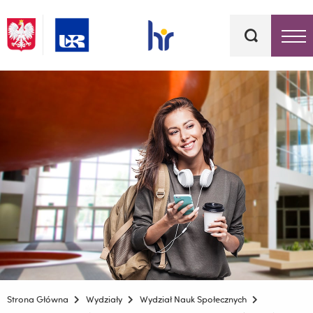
Słowa
kluczowe
Menu - górna belka
Strona Główna
Wydziały
Wydział Nauk Społecznych