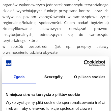
organów wykonawczych jednostek samorządu terytorialnego
działań wypełniających funkcje przypisane kontroli oraz ich
wpływ na poziom zaangażowania w samorządowe życie
regionalnej/lokalnej społeczności. Celem badań będzie: a)
zidentyfikowanie ustawowych rozwiązań prawno-
instytucjonalnych, odnoszących się do samorządu
terytorialnego, które
w sposób bezpośredni (jak np. przepisy ustawy
o wzmocnieniu udziału obywateli
w procesie wybierania, funkcjonowania i kontrolowania
niektórych organów publicznych z 2018 r.) lub pośredni
stwarzają warunki kontroli działalności organów
wykonawczych jednostek samorządu terytorialnego przez
Zgoda
Szczegóły
O plikach cookies
członków odpowiednich wspólnot (społeczności)
samorządowych; b) sprawdzenie, jak te formalno-prawne
rozwiązania są wykorzystywane w praktyce; c) określenie, czy
Niniejsza strona korzysta z plików cookie
narzucane odgórnie rozwiązania znajdują rezonans
Wykorzystujemy pliki cookie do spersonalizowania treści
w społecznościach lokalnych i regionalnych i czy sprzyjają
i reklam, aby oferować funkcje społecznościowe i