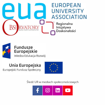
Śledź UR w mediach społecznościowych
Pomiń