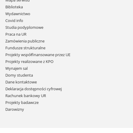
Mapa serwisu
i
Biblioteka
przejdź
Wydawnictwo
do
Covid info
treści
Studia podyplomowe
Praca na UR
Zamówienia publiczne
Fundusze strukturalne
Projekty współfinansowane przez UE
Projekty realizowane z KPO
Wynajem sal
Domy studenta
Dane kontaktowe
Deklaracja dostępności cyfrowej
Rachunek bankowy UR
Projekty badawcze
Darowizny