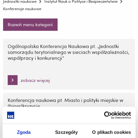
Jednostki naukowe
Instytut Nauk o Polityce i Bezpieczeństwie
Konferencje naukowe
Rozwiń menu kategorii
Pomiń
nawigację
Ogólnopolska Konferencja Naukowa pt. „Jednostki
samorządu terytorialnego w sieciach współzależności,
i
współpracy i konkurencji”
przejdź
do
treści
zobacz więcej
Konferencja naukowa pt. Miasto i polityki miejskie w
(hiper)kryzysie
zobacz więcej
Zgoda
Szczegóły
O plikach cookies