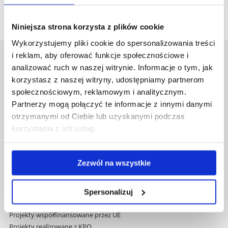
Niniejsza strona korzysta z plików cookie
Wykorzystujemy pliki cookie do spersonalizowania treści
i reklam, aby oferować funkcje społecznościowe i
Uniwersytet Rzeszowski
analizować ruch w naszej witrynie. Informacje o tym, jak
Al. Tadeusza Rejtana 16C
korzystasz z naszej witryny, udostępniamy partnerom
35-959 Rzeszów
społecznościowym, reklamowym i analitycznym.
Partnerzy mogą połączyć te informacje z innymi danymi
Pomiń
Polityka prywatności
otrzymanymi od Ciebie lub uzyskanymi podczas
nawigację
Mapa serwisu
korzystania z ich usług.
i
Biblioteka
przejdź
Wydawnictwo
do
Covid info
Zezwól na wszystkie
treści
Studia podyplomowe
Praca na UR
Zamówienia publiczne
Spersonalizuj
Fundusze strukturalne
Projekty współfinansowane przez UE
Projekty realizowane z KPO