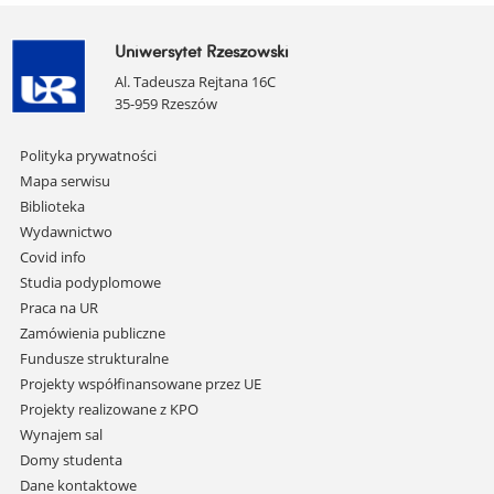
Uniwersytet Rzeszowski
Al. Tadeusza Rejtana 16C
35-959 Rzeszów
Pomiń
Polityka prywatności
nawigację
Mapa serwisu
i
Biblioteka
przejdź
Wydawnictwo
do
Covid info
treści
Studia podyplomowe
Praca na UR
Zamówienia publiczne
Fundusze strukturalne
Projekty współfinansowane przez UE
Projekty realizowane z KPO
Wynajem sal
Domy studenta
Dane kontaktowe