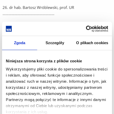
26. dr hab. Bartosz Wróblewski, prof. UR
……………………………………………
27. dr hab. Andrzej Zapałowski, prof. UR
……………………………………………
Zgoda
Szczegóły
O plikach cookies
Przedstawiciele pozostałych nauczycieli akademickich
28. dr Fudali Dariusz ……………………………………………
Niniejsza strona korzysta z plików cookie
Wykorzystujemy pliki cookie do spersonalizowania treści
29. dr Kotarski Hubert ……………………………………………
i reklam, aby oferować funkcje społecznościowe i
30. dr Machniak Arkadiusz ……………………………………………
analizować ruch w naszej witrynie. Informacje o tym, jak
korzystasz z naszej witryny, udostępniamy partnerom
31. dr Motyka Marek ……………………………………………
społecznościowym, reklamowym i analitycznym.
Partnerzy mogą połączyć te informacje z innymi danymi
32. dr Pawlikowski Grzegorz ……………………………………………
otrzymanymi od Ciebie lub uzyskanymi podczas
33. dr Piękoś Karol ……………………………………………
korzystania z ich usług.