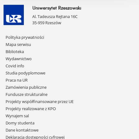
Uniwersytet Rzeszowski
Al. Tadeusza Rejtana 16C
35-959 Rzeszów
Pomiń
Polityka prywatności
nawigację
Mapa serwisu
i
Biblioteka
przejdź
Wydawnictwo
do
Covid info
treści
Studia podyplomowe
Praca na UR
Zamówienia publiczne
Fundusze strukturalne
Projekty współfinansowane przez UE
Projekty realizowane z KPO
Wynajem sal
Domy studenta
Dane kontaktowe
Deklaracja dostępności cyfrowej