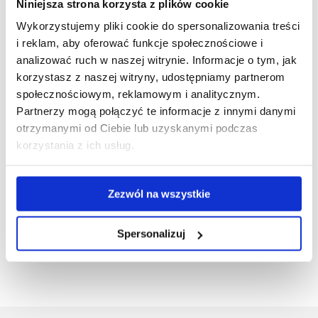
Niniejsza strona korzysta z plików cookie
Wykorzystujemy pliki cookie do spersonalizowania treści
Na konto:
i reklam, aby oferować funkcje społecznościowe i
BNP Paribas S.A.
analizować ruch w naszej witrynie. Informacje o tym, jak
korzystasz z naszej witryny, udostępniamy partnerom
Nr konta bankowego: 56203000451110000003998310
społecznościowym, reklamowym i analitycznym.
Partnerzy mogą połączyć te informacje z innymi danymi
Nazwa odbiorcy: Polskie Towarzystwo Studiów
otrzymanymi od Ciebie lub uzyskanymi podczas
Europejskich
korzystania z ich usług.
Tytuł przelewu: imię i nazwisko; stopień/tytuł naukowy;
nazwa oddziału; rok, za który składka jest płacona
Zezwól na wszystkie
oraz przesłanie/przekazanie potwierdzenia przelewu do
skarbnika oddziału.
Spersonalizuj