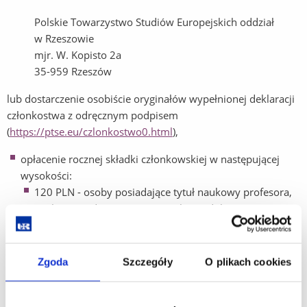
Polskie Towarzystwo Studiów Europejskich oddział
w Rzeszowie
mjr. W. Kopisto 2a
35-959 Rzeszów
lub dostarczenie osobiście oryginałów wypełnionej deklaracji
członkostwa z odręcznym podpisem
(
https://ptse.eu/czlonkostwo0.html
),
opłacenie rocznej składki członkowskiej w następującej
wysokości:
120 PLN - osoby posiadające tytuł naukowy profesora,
osoby posiadające stopień naukowy doktora
habilitowanego,
70 PLN - osoby posiadające stopień naukowy doktora,
Zgoda
Szczegóły
O plikach cookies
50 PLN - pozostałe osoby fizyczne,
200 PLN - osoby prawne,