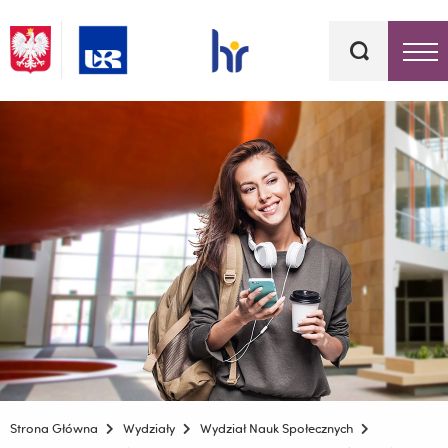
Słowa
kluczowe
Menu - górna belka
Strona Główna
Wydziały
Wydział Nauk Społecznych