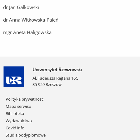
dr Jan Gałkowski
dr Anna Witkowska-Paleń
mgr Aneta Haligowska
Uniwersytet Rzeszowski
Al. Tadeusza Rejtana 16C
35-959 Rzeszów
Pomiń
Polityka prywatności
nawigację
Mapa serwisu
i
Biblioteka
przejdź
Wydawnictwo
do
Covid info
treści
Studia podyplomowe