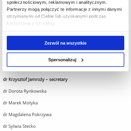
społecznościowym, reklamowym i analitycznym.
14.11.2022
Partnerzy mogą połączyć te informacje z innymi danymi
The costs of travel, accommodation and board, are funded
otrzymanymi od Ciebie lub uzyskanymi podczas
by participants or organizations that deployed them.
korzystania z ich usług.
The text of publication should send till 20 December 2022
to the e-mail: kjamrozy@ur.edu.pl
Zezwól na wszystkie
Conference Organisers
Spersonalizuj
dr hab. Witold Jedynak, prof. UR – chairman
dr Krzysztof Jamroży – secretary
dr Dorota Rynkowska
dr Marek Motyka
dr Magdalena Pokrzywa
dr Sylwia Stecko