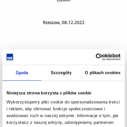
Rzeszow, 08.12.2022
General information
Zgoda
Szczegóły
O plikach cookies
Conference term:
08.12.2022.
Place:
Institute of Sociological Studies, University of
Rzeszów, Rejtana 16C street
Niniejsza strona korzysta z plików cookie
Official languages of the conference:
Polish, English.
Wykorzystujemy pliki cookie do spersonalizowania treści
Deadline for submission of the registration form:
i reklam, aby oferować funkcje społecznościowe i
30.10.2022.
analizować ruch w naszej witrynie. Informacje o tym, jak
Information on accepting the proposal: 03.11.2022
korzystasz z naszej witryny, udostępniamy partnerom
Deadline for payment on the conference fee (40€):