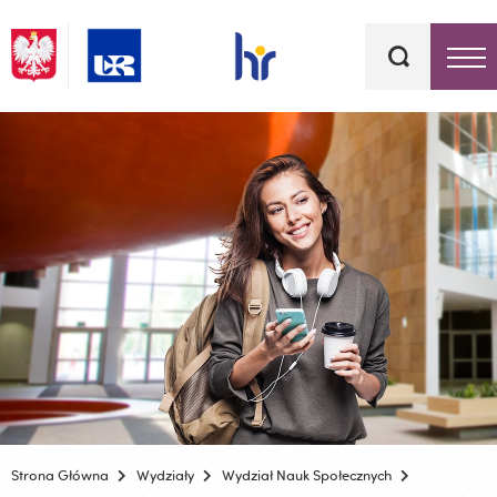
Słowa
kluczowe
Menu - górna belka
Strona Główna
Wydziały
Wydział Nauk Społecznych