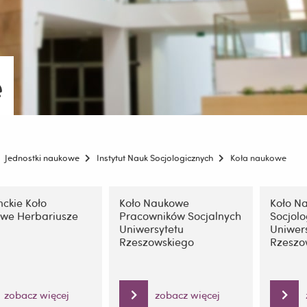
e
Jednostki naukowe
Instytut Nauk Socjologicznych
Koła naukowe
ję
ckie Koło
Koło Naukowe
Koło N
we Herbariusze
Pracowników Socjalnych
Socjol
Uniwersytetu
Uniwer
Rzeszowskiego
Rzeszo
zobacz więcej
zobacz więcej