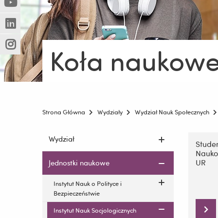
(Nowe
(Link
innej
okno)
do
strony)
(Nowe
(Link
innej
okno)
do
strony)
Koła naukow
(Nowe
(Link
innej
okno)
do
strony)
innej
strony)
Strona Główna
Wydziały
Wydział Nauk Społecznych
Pomiń
Pomiń
Wydział
nawigac
Studen
nawigację
Nauko
i
i
UR
Jednostki naukowe
przejdź
przejdź
do
do
Instytut Nauk o Polityce i
treści
treści
Bezpieczeństwie
Instytut Nauk Socjologicznych