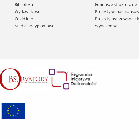
i
Biblioteka
Fundusze strukturalne
przejdź
Wydawnictwo
Projekty współfinansow
do
Covid info
Projekty realizowane z
treści
Studia podyplomowe
Wynajem sal