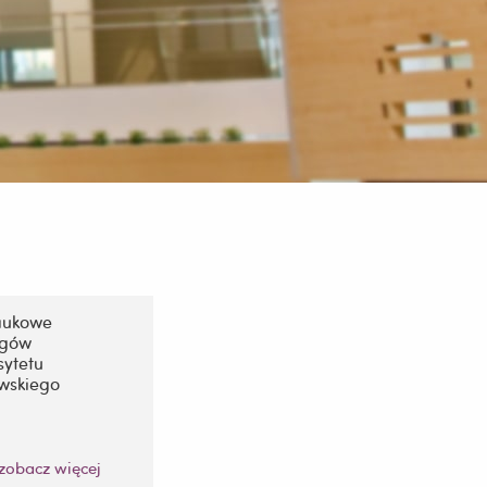
aukowe
ogów
sytetu
wskiego
zobacz więcej