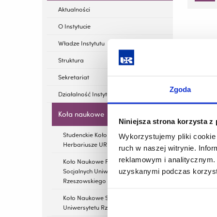
Aktualności
O Instytucie
Władze Instytutu
Struktura
Sekretariat
Zgoda
Działalność Instytutu
Koła naukowe
Niniejsza strona korzysta z
Studenckie Koło Naukowe
Wykorzystujemy pliki cookie 
Herbariusze UR
ruch w naszej witrynie. Inf
reklamowym i analitycznym. 
Koło Naukowe Pracowników
uzyskanymi podczas korzysta
Socjalnych Uniwersytetu
Rzeszowskiego
Koło Naukowe Socjologów
Uniwersytetu Rzeszowskiego