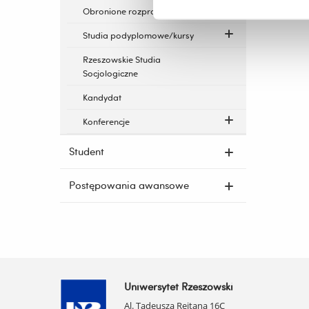
Obronione rozprawy doktorskie
Studia podyplomowe/kursy
Rzeszowskie Studia
Socjologiczne
Kandydat
Konferencje
Student
Postępowania awansowe
Uniwersytet Rzeszowski
Al. Tadeusza Rejtana 16C