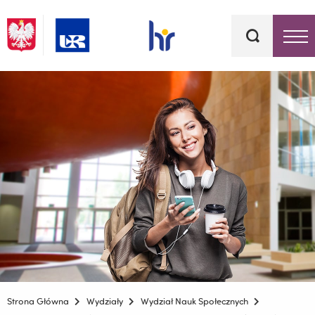
Słowa
kluczowe
Menu - górna belka
Strona Główna
Wydziały
Wydział Nauk Społecznych