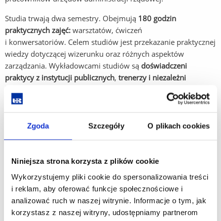
Studia trwają dwa semestry. Obejmują
180 godzin
praktycznych zajęć:
warsztatów, ćwiczeń
i konwersatoriów. Celem studiów jest przekazanie praktycznej
wiedzy dotyczącej wizerunku oraz różnych aspektów
zarządzania. Wykładowcami studiów są
doświadczeni
praktycy z instytucji publicznych
,
trenerzy i niezależni
konsultanci
, pracownicy Uniwersytetu Rzeszowskiego.
Początek w ramach II edycji studiów planowany jest na
październik 2020 r.
Zajęcia odbywają się w ramach zjazdów
Zgoda
Szczegóły
O plikach cookies
sobotnio-niedzielnych, jeden raz w miesiącu. Rekrutacja trwa
od 15 czerwca do 30 września 2020 r. Wymagane dokumenty
i formularze są dostępne w zakładce Rekrutacja.
Niniejsza strona korzysta z plików cookie
Wykorzystujemy pliki cookie do spersonalizowania treści
i reklam, aby oferować funkcje społecznościowe i
Kontakt:
analizować ruch w naszej witrynie. Informacje o tym, jak
korzystasz z naszej witryny, udostępniamy partnerom
Kierownik studiów podyplomowych: dr hab. Paweł Kuca, prof.