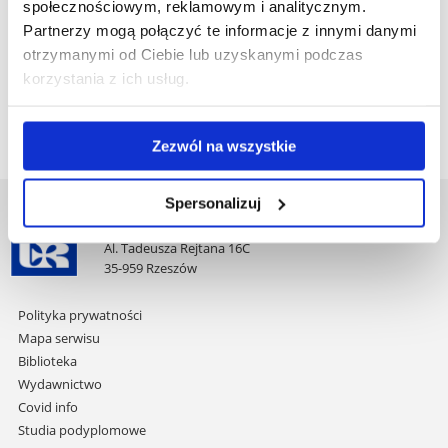
społecznościowym, reklamowym i analitycznym.
UR, e-mail: pawel.kuca@ur.edu.pl, tel. 17 872 11 80
Partnerzy mogą połączyć te informacje z innymi danymi
Obsługa administracyjna: Dział Kształcenia Podyplomowego
otrzymanymi od Ciebie lub uzyskanymi podczas
e-mail: studiapodyplomowe@ur.edu.pl, tel. 17 872 11 48, 17
korzystania z ich usług.
872 10 96
Zezwól na wszystkie
Spersonalizuj
Uniwersytet Rzeszowski
Al. Tadeusza Rejtana 16C
35-959 Rzeszów
Pomiń
Polityka prywatności
nawigację
Mapa serwisu
i
Biblioteka
przejdź
Wydawnictwo
do
Covid info
treści
Studia podyplomowe