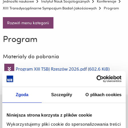
Jednostki naukowe
Instytut Nauk Socjologicznych
Konferencje
XIII Transdyscyplinarne Sympozjum Badań Jakościowych
Program
Rozwiń menu kategorii
Program
Materiały do pobrania
Pobierz
Program XIII TSBJ Rzeszów 2026.pdf
(602.6 KiB)
plik
Zgoda
Szczegóły
O plikach cookies
Uniwersytet Rzeszowski
Al. Tadeusza Rejtana 16C
Niniejsza strona korzysta z plików cookie
35-959 Rzeszów
Wykorzystujemy pliki cookie do spersonalizowania treści