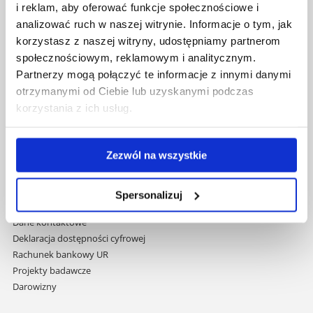
i reklam, aby oferować funkcje społecznościowe i
Pomiń
Polityka prywatności
analizować ruch w naszej witrynie. Informacje o tym, jak
nawigację
Mapa serwisu
korzystasz z naszej witryny, udostępniamy partnerom
i
Biblioteka
społecznościowym, reklamowym i analitycznym.
przejdź
Wydawnictwo
do
Partnerzy mogą połączyć te informacje z innymi danymi
Covid info
treści
otrzymanymi od Ciebie lub uzyskanymi podczas
Studia podyplomowe
korzystania z ich usług.
Praca na UR
Zamówienia publiczne
Fundusze strukturalne
Zezwól na wszystkie
Projekty współfinansowane przez UE
Projekty realizowane z KPO
Wynajem sal
Spersonalizuj
Domy studenta
Dane kontaktowe
Deklaracja dostępności cyfrowej
Rachunek bankowy UR
Projekty badawcze
Darowizny