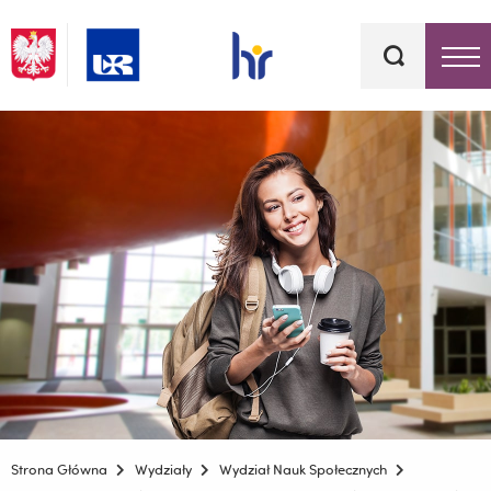
Słowa
kluczowe
Menu - górna belka
Strona Główna
Wydziały
Wydział Nauk Społecznych