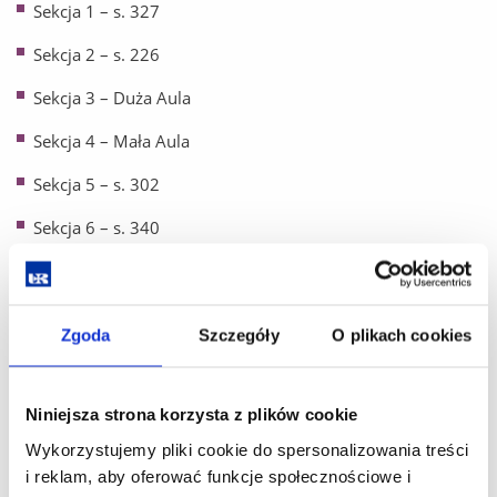
Sekcja 1 – s. 327
Sekcja 2 – s. 226
Sekcja 3 – Duża Aula
Sekcja 4 – Mała Aula
Sekcja 5 – s. 302
Sekcja 6 – s. 340
17.45-18.00 –
przerwa kawowa
– hall przed Dużą Aulą,
parter, Budynek A1
Zgoda
Szczegóły
O plikach cookies
18.00-19.00 –
koncert
– Duża Aula Uniwersytetu
Rzeszowskiego, ul. Rejtana 16c
Niniejsza strona korzysta z plików cookie
20.00 –
uroczysta kolacja
– Hotel Prezydencki, ul. Podwisłocze
48, 35-309 Rzeszów
Wykorzystujemy pliki cookie do spersonalizowania treści
i reklam, aby oferować funkcje społecznościowe i