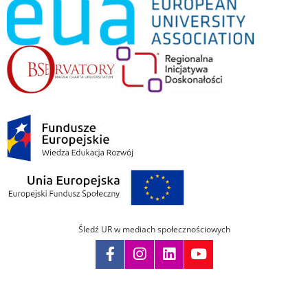
Śledź UR w mediach społecznościowych
Pomiń
nawigację