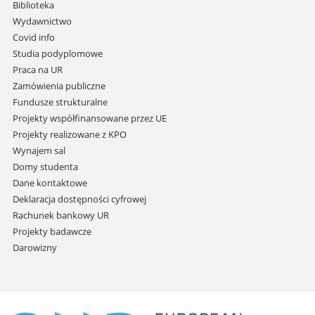
i
Biblioteka
przejdź
Wydawnictwo
do
Covid info
treści
Studia podyplomowe
Praca na UR
Zamówienia publiczne
Fundusze strukturalne
Projekty współfinansowane przez UE
Projekty realizowane z KPO
Wynajem sal
Domy studenta
Dane kontaktowe
Deklaracja dostępności cyfrowej
Rachunek bankowy UR
Projekty badawcze
Darowizny