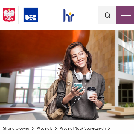
Słowa
kluczowe
Menu - górna belka
Strona Główna
Wydziały
Wydział Nauk Społecznych