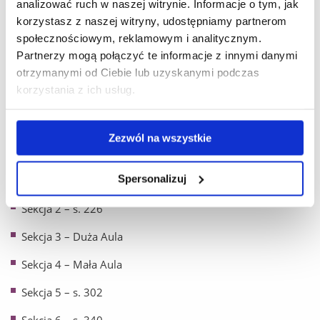
analizować ruch w naszej witrynie. Informacje o tym, jak
korzystasz z naszej witryny, udostępniamy partnerom
27 września 2022(WTOREK)
społecznościowym, reklamowym i analitycznym.
Partnerzy mogą połączyć te informacje z innymi danymi
9.00-11.00 –
III sesja plenarna
– Duża Aula Uniwersytetu
otrzymanymi od Ciebie lub uzyskanymi podczas
Rzeszowskiego
korzystania z ich usług.
11.00-11.30 –
przerwa kawowa
– hall przed Dużą Aulą,
parter, Budynek A1
Zezwól na wszystkie
11.30-13.30 –
obrady w sekcjach
Spersonalizuj
Sekcja 1 – s. 327
Sekcja 2 – s. 226
Sekcja 3 – Duża Aula
Sekcja 4 – Mała Aula
Sekcja 5 – s. 302