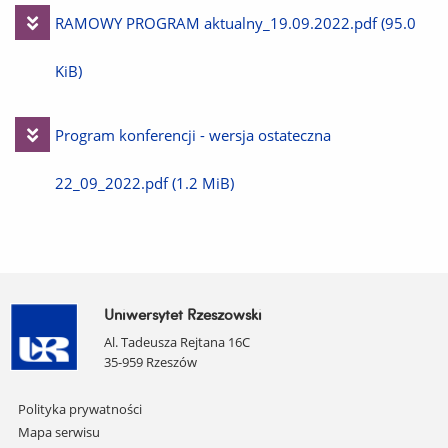
Pobierz
RAMOWY PROGRAM aktualny_19.09.2022.pdf
(95.0
plik
KiB)
Pobierz
Program konferencji - wersja ostateczna
plik
22_09_2022.pdf
(1.2 MiB)
Uniwersytet Rzeszowski
Al. Tadeusza Rejtana 16C
35-959 Rzeszów
Pomiń
Polityka prywatności
nawigację
Mapa serwisu