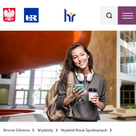
Słowa
kluczowe
Menu - górna belka
Strona Główna
Wydziały
Wydział Nauk Społecznych