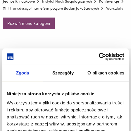
Jednostki naukowe
Instytut Nauk Socjologicznych
Konferencje
XIII Transdyscyplinarne Sympozjum Badań Jakościowych
Warsztaty
Rozwiń menu kategorii
Uniwersytet Rzeszowski
Al. Tadeusza Rejtana 16C
Zgoda
Szczegóły
O plikach cookies
35-959 Rzeszów
Pomiń
Polityka prywatności
Niniejsza strona korzysta z plików cookie
nawigację
Mapa serwisu
i
Biblioteka
Wykorzystujemy pliki cookie do spersonalizowania treści
przejdź
Wydawnictwo
i reklam, aby oferować funkcje społecznościowe i
do
Covid info
analizować ruch w naszej witrynie. Informacje o tym, jak
treści
Studia podyplomowe
korzystasz z naszej witryny, udostępniamy partnerom
Praca na UR
społecznościowym, reklamowym i analitycznym.