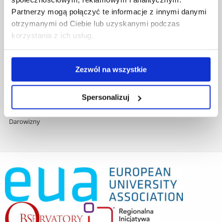
Zamówienia publiczne
Partnerzy mogą połączyć te informacje z innymi danymi
Fundusze strukturalne
otrzymanymi od Ciebie lub uzyskanymi podczas
Projekty współfinansowane przez UE
korzystania z ich usług.
Projekty realizowane z KPO
Wynajem sal
Domy studenta
Zezwól na wszystkie
Dane kontaktowe
Deklaracja dostępności cyfrowej
Spersonalizuj
Rachunek bankowy UR
Projekty badawcze
Darowizny