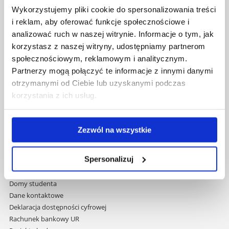
Al. Tadeusza Rejtana 16C
Wykorzystujemy pliki cookie do spersonalizowania treści
35-959 Rzeszów
i reklam, aby oferować funkcje społecznościowe i
analizować ruch w naszej witrynie. Informacje o tym, jak
Pomiń
Polityka prywatności
korzystasz z naszej witryny, udostępniamy partnerom
nawigację
Mapa serwisu
społecznościowym, reklamowym i analitycznym.
i
Biblioteka
Partnerzy mogą połączyć te informacje z innymi danymi
przejdź
Wydawnictwo
otrzymanymi od Ciebie lub uzyskanymi podczas
do
Covid info
korzystania z ich usług.
treści
Studia podyplomowe
Praca na UR
Zamówienia publiczne
Zezwól na wszystkie
Fundusze strukturalne
Projekty współfinansowane przez UE
Spersonalizuj
Projekty realizowane z KPO
Wynajem sal
Domy studenta
Dane kontaktowe
Deklaracja dostępności cyfrowej
Rachunek bankowy UR