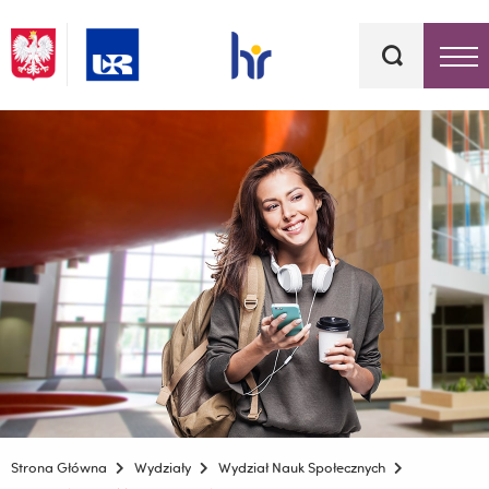
Słowa
kluczowe
Menu - górna belka
Strona Główna
Wydziały
Wydział Nauk Społecznych