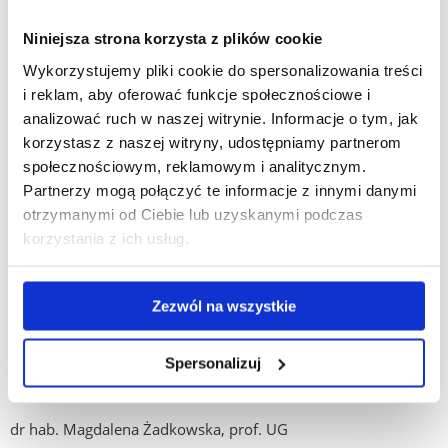
dr hab. Małgorzata Bieńkowska, prof. UwB
Niniejsza strona korzysta z plików cookie
dr hab. Jadwiga Daszykowska-Tobiasz, prof. UR
Wykorzystujemy pliki cookie do spersonalizowania treści
i reklam, aby oferować funkcje społecznościowe i
dr hab. Marek Gorzko, prof. UP
analizować ruch w naszej witrynie. Informacje o tym, jak
korzystasz z naszej witryny, udostępniamy partnerom
dr hab. Beata Gumienny, prof. UR
społecznościowym, reklamowym i analitycznym.
dr hab. Anna Kacperczyk, prof. UŁ
Partnerzy mogą połączyć te informacje z innymi danymi
otrzymanymi od Ciebie lub uzyskanymi podczas
dr hab. Marcin Kafar, prof. UŁ
korzystania z ich usług.
dr hab. Janusz Miąso, prof. UR
Zezwól na wszystkie
dr hab. Małgorzata Michel, prof. UJ
dr hab. Beata Szluz, prof. UR
Spersonalizuj
dr hab. Magdalena Szpunar, prof. UŚ
dr hab. Magdalena Żadkowska, prof. UG