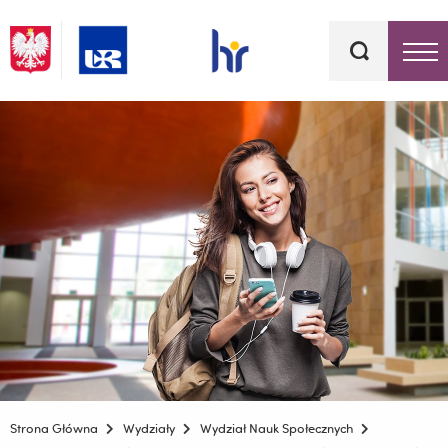
Słowa
kluczowe
Menu - górna belka
Strona Główna
Wydziały
Wydział Nauk Społecznych