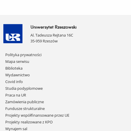
Uniwersytet Rzeszowski
Al. Tadeusza Rejtana 16C
35-959 Rzeszów
Pomiń
Polityka prywatności
nawigację
Mapa serwisu
i
Biblioteka
przejdź
Wydawnictwo
do
Covid info
treści
Studia podyplomowe
Praca na UR
Zamówienia publiczne
Fundusze strukturalne
Projekty współfinansowane przez UE
Projekty realizowane z KPO
Wynajem sal