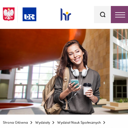
Słowa
kluczowe
Menu - górna belka
Strona Główna
Wydziały
Wydział Nauk Społecznych