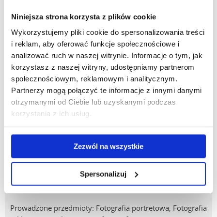
W 2004 r. prowadził projekt medialny wspierany przez
Europejską Fundację Kultury, który zakończony został
Niniejsza strona korzysta z plików cookie
wystawą fotograficzną pt. „Polska – Ukraina poza mitami:
Wykorzystujemy pliki cookie do spersonalizowania treści
marginalizacja społeczna na Ukrainie i w Polsce”. Laureat
i reklam, aby oferować funkcje społecznościowe i
wielu konkursów fotograficznych (m.in. otrzymał I nagrodę
analizować ruch w naszej witrynie. Informacje o tym, jak
w międzynarodowym konkursie fotograficznym „Jan Paweł
korzystasz z naszej witryny, udostępniamy partnerom
II – pamięć i obecność” za fotoreportaż przedstawiający
społecznościowym, reklamowym i analitycznym.
pielgrzymów z Polski uczestniczących w ostatnich chwilach
Partnerzy mogą połączyć te informacje z innymi danymi
pożegnania Ojca Św. w Watykanie; zdobył też II nagrodę
otrzymanymi od Ciebie lub uzyskanymi podczas
w konkursie fotograficznym „Szerokie pole widzenia”
korzystania z ich usług.
organizowanym przez Stowarzyszenie Centrum
Wolontariatu w Warszawie; dwukrotnie zwyciężył
w comiesięcznym ogólnopolskim konkursie
Zezwól na wszystkie
fotograficznym Klubu Reporterów „Highway”
organizowanym przez Uniwersytet Warszawski i Biuro
Spersonalizuj
Orkla Press Polska). Autor i współautor zdjęć do wielu
albumów.
Prowadzone przedmioty: Fotografia portretowa, Fotografia