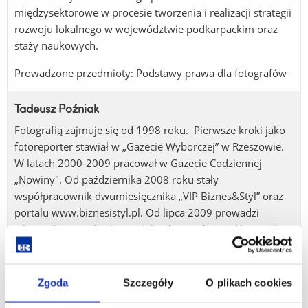
międzysektorowe w procesie tworzenia i realizacji strategii
rozwoju lokalnego w województwie podkarpackim oraz
staży naukowych.
Prowadzone przedmioty: Podstawy prawa dla fotografów
Tadeusz Poźniak
Fotografią zajmuje się od 1998 roku. Pierwsze kroki jako
fotoreporter stawiał w „Gazecie Wyborczej” w Rzeszowie.
W latach 2000-2009 pracował w Gazecie Codziennej
„Nowiny". Od października 2008 roku stały
współpracownik dwumiesięcznika „VIP Biznes&Styl” oraz
portalu www.biznesistyl.pl. Od lipca 2009 prowadzi
własną firmę realizując projekty fotograficzne. Uczestnik
i organizator wielu wystaw fotograficznych. Autor galerii
pt. „Polski Rzym”, poświęconej ostatniej drodze Ojca Św.
Jana Pawła II, która była prezentowana w rzeszowskiej
Zgoda
Szczegóły
O plikach cookies
Galerii „Pod Ratuszem” i kilku miastach Podkarpacia.