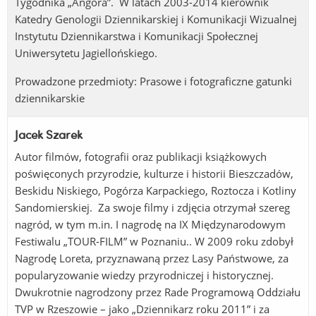
Tygodnika „Angora”. W latach 2003-2014 kierownik
Katedry Genologii Dziennikarskiej i Komunikacji Wizualnej
Instytutu Dziennikarstwa i Komunikacji Społecznej
Uniwersytetu Jagiellońskiego.
Prowadzone przedmioty: Prasowe i fotograficzne gatunki
dziennikarskie
Jacek Szarek
Autor filmów, fotografii oraz publikacji książkowych
poświęconych przyrodzie, kulturze i historii Bieszczadów,
Beskidu Niskiego, Pogórza Karpackiego, Roztocza i Kotliny
Sandomierskiej. Za swoje filmy i zdjęcia otrzymał szereg
nagród, w tym m.in. I nagrodę na IX Międzynarodowym
Festiwalu „TOUR-FILM” w Poznaniu.. W 2009 roku zdobył
Nagrodę Loreta, przyznawaną przez Lasy Państwowe, za
popularyzowanie wiedzy przyrodniczej i historycznej.
Dwukrotnie nagrodzony przez Rade Programową Oddziału
TVP w Rzeszowie – jako „Dziennikarz roku 2011” i za