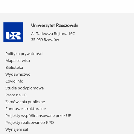
Uniwersytet Rzeszowski
Al. Tadeusza Rejtana 16C
35-959 Rzeszów
Pomiń
Polityka prywatności
nawigację
Mapa serwisu
i
Biblioteka
przejdź
Wydawnictwo
do
Covid info
treści
Studia podyplomowe
Praca na UR
Zamówienia publiczne
Fundusze strukturalne
Projekty współfinansowane przez UE
Projekty realizowane z KPO
Wynajem sal