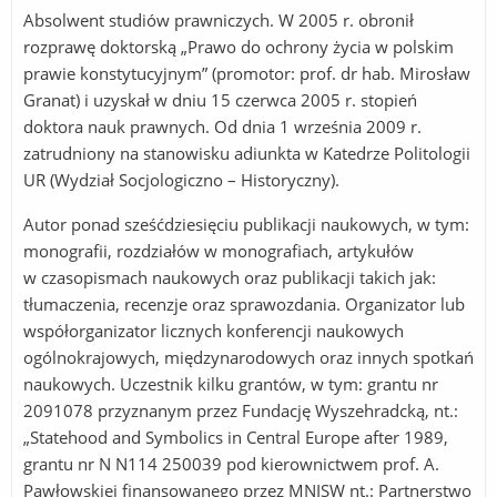
Absolwent studiów prawniczych. W 2005 r. obronił
rozprawę doktorską „Prawo do ochrony życia w polskim
prawie konstytucyjnym” (promotor: prof. dr hab. Mirosław
Granat) i uzyskał w dniu 15 czerwca 2005 r. stopień
doktora nauk prawnych. Od dnia 1 września 2009 r.
zatrudniony na stanowisku adiunkta w Katedrze Politologii
UR (Wydział Socjologiczno – Historyczny).
Autor ponad sześćdziesięciu publikacji naukowych, w tym:
monografii, rozdziałów w monografiach, artykułów
w czasopismach naukowych oraz publikacji takich jak:
tłumaczenia, recenzje oraz sprawozdania. Organizator lub
współorganizator licznych konferencji naukowych
ogólnokrajowych, międzynarodowych oraz innych spotkań
naukowych. Uczestnik kilku grantów, w tym: grantu nr
2091078 przyznanym przez Fundację Wyszehradcką, nt.:
„Statehood and Symbolics in Central Europe after 1989,
grantu nr N N114 250039 pod kierownictwem prof. A.
Pawłowskiej finansowanego przez MNISW nt.: Partnerstwo