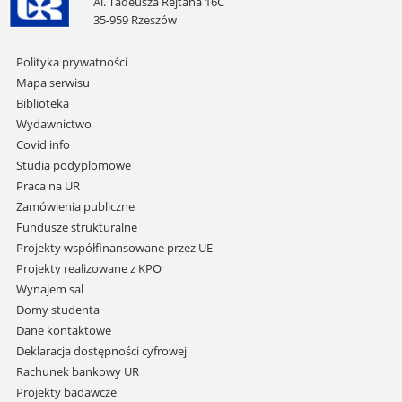
Al. Tadeusza Rejtana 16C
35-959 Rzeszów
Pomiń
Polityka prywatności
nawigację
Mapa serwisu
i
Biblioteka
przejdź
Wydawnictwo
do
Covid info
treści
Studia podyplomowe
Praca na UR
Zamówienia publiczne
Fundusze strukturalne
Projekty współfinansowane przez UE
Projekty realizowane z KPO
Wynajem sal
Domy studenta
Dane kontaktowe
Deklaracja dostępności cyfrowej
Rachunek bankowy UR
Projekty badawcze