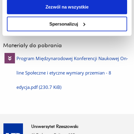
jest dostosowanie się do wymogów redakcji i przejście
Zezwól na wszystkie
procesu recenzyjnego.
Spersonalizuj
Koszty dojazdu i noclegów
Uczestnicy pokrywają we własnym
zakresie.
Materiały do pobrania
Pobierz
Program Międzynarodowej Konferencji Naukowej On-
plik
line Społeczne i etyczne wymiary przemian - 8
edycja.pdf
(230.7 KiB)
Uniwersytet Rzeszowski