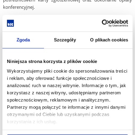
konferencyjnej.
Uwaga: w formularzu zgłoszeniowym proszę podać dokładne
dane na kogo ma być wystawiona faktura.
Termin przesłania karty zgłoszeniowej:
30.10.2022.
Zgoda
Szczegóły
O plikach cookies
Potwierdzenia przyjęcia zgłoszenia będą rozsyłane drogą
mailowa do 03.11.2022.
Niniejsza strona korzysta z plików cookie
Koszt konferencji
wynosi 200 PLN i obejmuje udział
Wykorzystujemy pliki cookie do spersonalizowania treści
w konferencji, materiały konferencyjne, zaświadczenie
i reklam, aby oferować funkcje społecznościowe i
o uczestnictwie i poczęstunek. Opłaty konferencyjnej należy
analizować ruch w naszej witrynie. Informacje o tym, jak
dokonać do dnia 14.11.2022, otrzymawszy wcześniej
korzystasz z naszej witryny, udostępniamy partnerom
potwierdzenie przyjęcia propozycji wystąpienia.
społecznościowym, reklamowym i analitycznym.
Uczestnicy konferencji będą mieli możliwość
zgłoszenia
Partnerzy mogą połączyć te informacje z innymi danymi
artykułów do publikacji
w kwartalniku naukowym EDUKACJA
otrzymanymi od Ciebie lub uzyskanymi podczas
(40 pkt. w wykazie czasopism naukowych i recenzowanych
korzystania z ich usług.
materiałów z konferencji międzynarodowych MEiN) oraz
Rzeszowskich Studiach Socjologicznych. Warunkiem publikacji