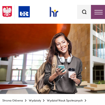
Słowa
kluczowe
Menu - górna belka
Strona Główna
Wydziały
Wydział Nauk Społecznych