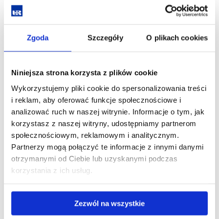
Greece)
Dr Ahmed Al-Imam (University of Baghdad, Iraq)
Zgoda
Szczegóły
O plikach cookies
Dr Bohuslav Kuzysin (University in Presov, Slovakia)
Prof. Jolanta Szempruch (Uniwersytet Rzeszowski,
PAN)
Niniejsza strona korzysta z plików cookie
Prof. Siergiej Trojan (Uniwersytet Rzeszowski,
Wykorzystujemy pliki cookie do spersonalizowania treści
Narodowy Uniwersytet Lotnictwa w Kijowie)
i reklam, aby oferować funkcje społecznościowe i
analizować ruch w naszej witrynie. Informacje o tym, jak
Dr hab. Maciej Gitling, prof. UR (Uniwersytet
korzystasz z naszej witryny, udostępniamy partnerom
Rzeszowski)
społecznościowym, reklamowym i analitycznym.
Dr hab. Monika Adamczyk, prof. KUL (Katolicki
Partnerzy mogą połączyć te informacje z innymi danymi
Uniwersytet Lubelski Jana Pawła II)
otrzymanymi od Ciebie lub uzyskanymi podczas
korzystania z ich usług.
Dr hab. Grzegorz Adamczyk (Katolicki Uniwersytet
Lubelski Jana Pawła II)
Dr hab. Beata Hoffmann (Uniwersytet Warszawski)
Zezwól na wszystkie