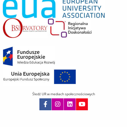
Śledź UR w mediach społecznościowych
Pomiń
nawigację