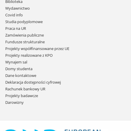
i
Biblioteka
przejdź
Wydawnictwo
do
Covid info
treści
Studia podyplomowe
Praca na UR
Zamówienia publiczne
Fundusze strukturalne
Projekty współfinansowane przez UE
Projekty realizowane z KPO
Wynajem sal
Domy studenta
Dane kontaktowe
Deklaracja dostępności cyfrowej
Rachunek bankowy UR
Projekty badawcze
Darowizny