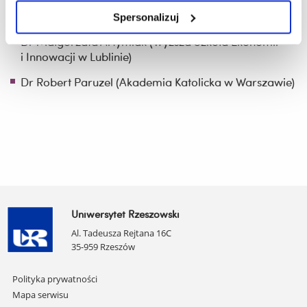
Dr hab. Michał Michalak (Uniwersytet Medyczny im.
Karola Marcinkowskiego w Poznaniu)
Spersonalizuj
Dr Małgorzata Artymiak (Wyższa Szkoła Ekonomii
i Innowacji w Lublinie)
Dr Robert Paruzel (Akademia Katolicka w Warszawie)
Uniwersytet Rzeszowski
Al. Tadeusza Rejtana 16C
35-959 Rzeszów
Pomiń
Polityka prywatności
nawigację
Mapa serwisu