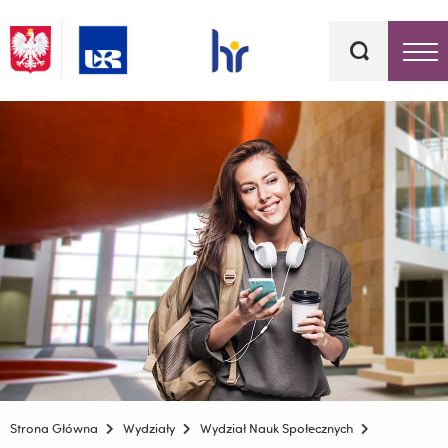
Słowa
kluczowe
Menu - górna belka
Strona Główna
Wydziały
Wydział Nauk Społecznych