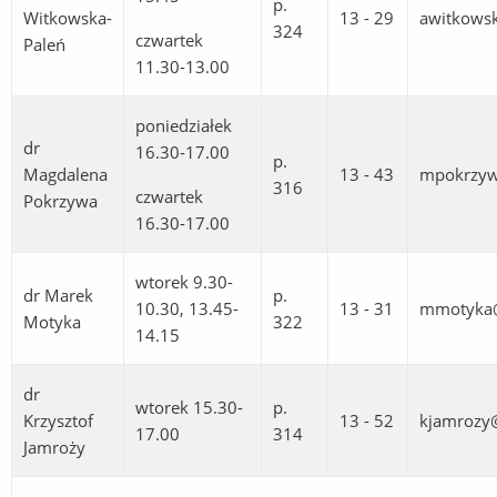
p.
Witkowska-
13 - 29
awitkows
324
czwartek
Paleń
11.30-13.00
poniedziałek
dr
16.30-17.00
p.
Magdalena
13 - 43
mpokrzyw
316
czwartek
Pokrzywa
16.30-17.00
wtorek 9.30-
dr Marek
p.
10.30, 13.45-
13 - 31
mmotyka@
Motyka
322
14.15
dr
wtorek 15.30-
p.
Krzysztof
13 - 52
kjamrozy@
17.00
314
Jamroży