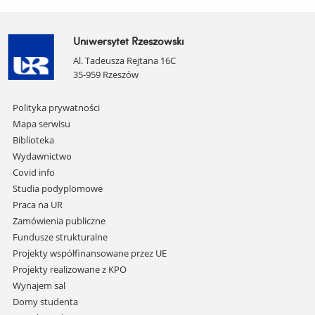
Uniwersytet Rzeszowski
Al. Tadeusza Rejtana 16C
35-959 Rzeszów
Pomiń
Polityka prywatności
nawigację
Mapa serwisu
i
Biblioteka
przejdź
Wydawnictwo
do
Covid info
treści
Studia podyplomowe
Praca na UR
Zamówienia publiczne
Fundusze strukturalne
Projekty współfinansowane przez UE
Projekty realizowane z KPO
Wynajem sal
Domy studenta