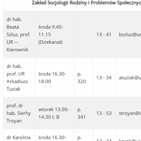
Zakład Socjologii Rodziny i Problemów Społeczny
dr hab.
Beata
środa 9.45-
Szluz, prof.
11.15
13 - 41
bszluz@ur
UR -–
(Dziekanat)
Kierownik
dr hab.
prof. UR
środa 16.30-
p.
13 - 34
atuziak@u
Arkadiusz
18.00
320
Tuziak
prof. dr
wtorek 13.00-
p.
hab. Sierhy
13 - 53
stroyan@u
14.30 t. B
341
Troyan
dr Karolina
środa 16.30-
p.