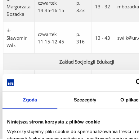
czwartek
p.
Małgorzata
13 - 32
mbozacka
14.45-16.15
323
Bozacka
dr
czwartek
p.
Sławomir
13 - 43
swilk@ur.
11.15-12.45
316
Wilk
Zakład Socjologii Edukacji
prof. dr
wtorek 10.30-
hab.
12.00
p.
Jolanta
13 - 42
jszempruc
(Rektorat, bud.
330
Zgoda
Szczegóły
O plikac
Szempruch
A1, p. 145
- kierownik
Niniejsza strona korzysta z plików cookie
dr hab.
Wykorzystujemy pliki cookie do spersonalizowania treści i r
Krystyna
środa 11.30-
p.
oferować funkcje społecznościowe i analizować ruch w nasze