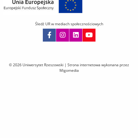
Śledź UR w mediach społecznościowych
Pomiń
nawigację
i
© 2026 Uniwersytet Rzeszowski |
Strona internetowa wykonana przez
przejdź
Migomedia
do
treści