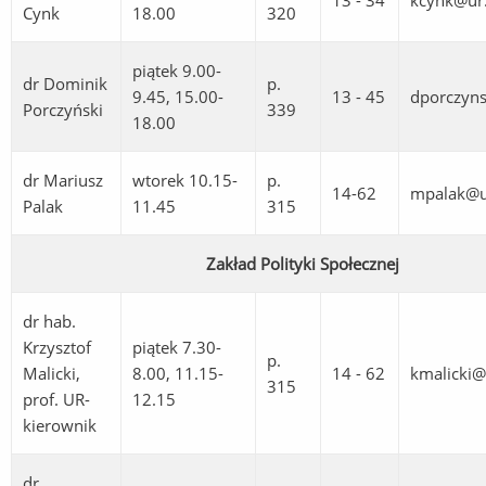
13 - 34
kcynk@ur.
Cynk
18.00
320
piątek 9.00-
dr Dominik
p.
9.45, 15.00-
13 - 45
dporczyns
Porczyński
339
18.00
dr Mariusz
wtorek 10.15-
p.
14-62
mpalak@u
Palak
11.45
315
Zakład Polityki Społecznej
dr hab.
Krzysztof
piątek 7.30-
p.
Malicki,
8.00, 11.15-
14 - 62
kmalicki@
315
prof. UR-
12.15
kierownik
dr