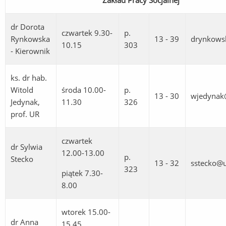
Zakład Pracy Socjalnej
dr Dorota
czwartek
9.30-
p.
Rynkowska
13 - 39
drynkows
10.15
303
- Kierownik
ks. dr hab.
Witold
środa 10.00-
p.
13 - 30
wjedynak
Jedynak,
11.30
326
prof. UR
czwartek
dr Sylwia
12.00-13.00
p.
Stecko
13 - 32
sstecko@u
323
piątek 7.30-
8.00
wtorek 15.00-
dr Anna
15.45