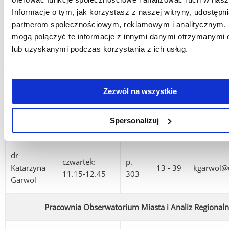
Leśniak-
13 - 37
klesniak@
13.00
335A
Informacje o tym, jak korzystasz z naszej witryny, udostęp
Moczuk,
partnerom społecznościowym, reklamowym i analitycznym. 
prof. UR
mogą połączyć te informacje z innymi danymi otrzymanymi 
lub uzyskanymi podczas korzystania z ich usług.
dr hab.
Maciej
poniedziałek
p.
13 - 42
mgitling@
Gitling,
10.30-12.00
330
prof. UR
Zezwól na wszystkie
dr Agata
środa 10.00-
p.
Spersonalizuj
13 - 45
akotowsk
Kotowska
11.30
339
dr
czwartek:
p.
Katarzyna
13 - 39
kgarwol@u
11.15-12.45
303
Garwol
Pracownia Obserwatorium Miasta i Analiz Regional