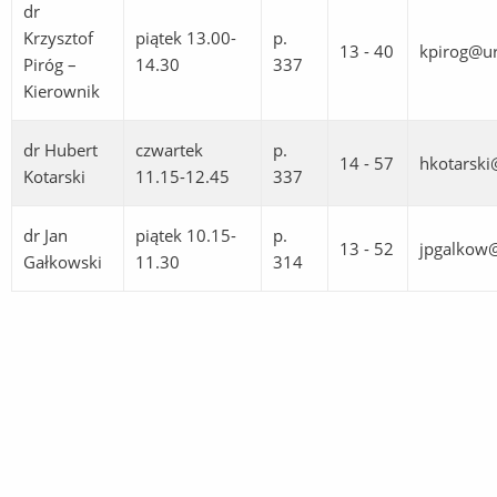
dr
Krzysztof
piątek 13.00-
p.
13 - 40
kpirog@ur
Piróg –
14.30
337
Kierownik
dr Hubert
czwartek
p.
14 - 57
hkotarski
Kotarski
11.15-12.45
337
dr Jan
piątek 10.15-
p.
13 - 52
jpgalkow@
Gałkowski
11.30
314