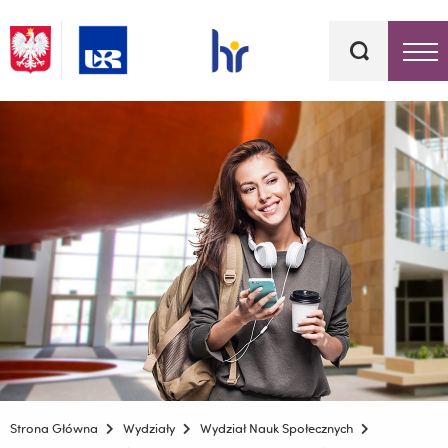
Słowa
kluczowe
Menu - górna belka
Strona Główna
Wydziały
Wydział Nauk Społecznych