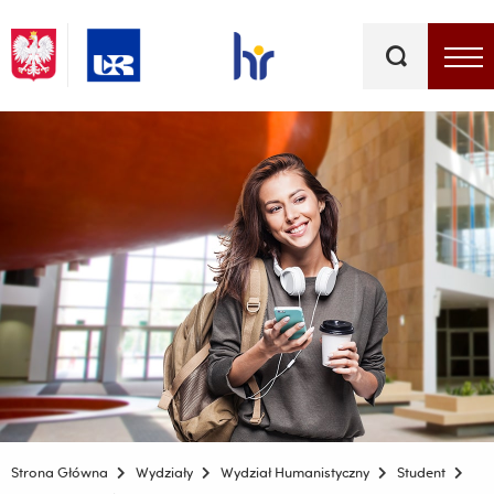
Słowa
kluczowe
Menu - górna belka
Strona Główna
Wydziały
Wydział Humanistyczny
Student