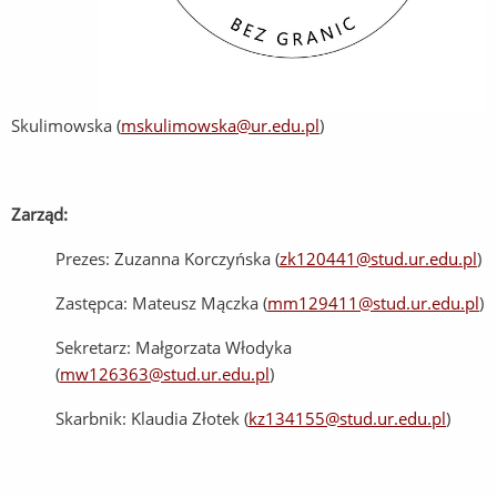
Skulimowska (
mskulimowska@ur.edu.pl
)
Zarząd:
Prezes: Zuzanna Korczyńska (
zk120441@stud.ur.edu.pl
)
Zastępca: Mateusz Mączka (
mm129411@stud.ur.edu.pl
)
Sekretarz: Małgorzata Włodyka
(
mw126363@stud.ur.edu.pl
)
Skarbnik: Klaudia Złotek (
kz134155@stud.ur.edu.pl
)