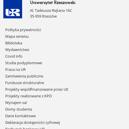
Uniwersytet Rzeszowski
Al. Tadeusza Rejtana 16C
35-959 Rzeszów
Pomiń
Polityka prywatności
nawigację
Mapa serwisu
i
Biblioteka
przejdź
Wydawnictwo
do
Covid info
treści
Studia podyplomowe
Praca na UR
Zamówienia publiczne
Fundusze strukturalne
Projekty współfinansowane przez UE
Projekty realizowane z KPO
Wynajem sal
Domy studenta
Dane kontaktowe
Deklaracja dostępności cyfrowej
Rachunek bankowy UR