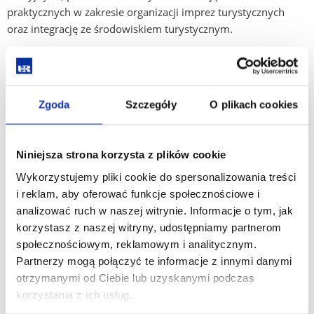
praktycznych w zakresie organizacji imprez turystycznych
oraz integrację ze środowiskiem turystycznym.
Czym się zajmujemy?
organizacją wykładów, prelekcji i spotkań
z przewodnikami, pilotami wycieczek i podróżnikami jak
Zgoda
Szczegóły
O plikach cookies
również organizatorami turystyki;
organizacją sesji oraz konferencji naukowych
Niniejsza strona korzysta z plików cookie
i popularnonaukowych;
Wykorzystujemy pliki cookie do spersonalizowania treści
organizacją wyjazdów studyjnych w zakresie turystyki
i reklam, aby oferować funkcje społecznościowe i
kulturowej.
analizować ruch w naszej witrynie. Informacje o tym, jak
korzystasz z naszej witryny, udostępniamy partnerom
Kontakt
społecznościowym, reklamowym i analitycznym.
Partnerzy mogą połączyć te informacje z innymi danymi
Wszystkich zainteresowanych współpracą z Turystycznym
otrzymanymi od Ciebie lub uzyskanymi podczas
Studenckim Kołem Naukowym „Bez Granic” zapraszamy do
korzystania z ich usług.
kontaktu.