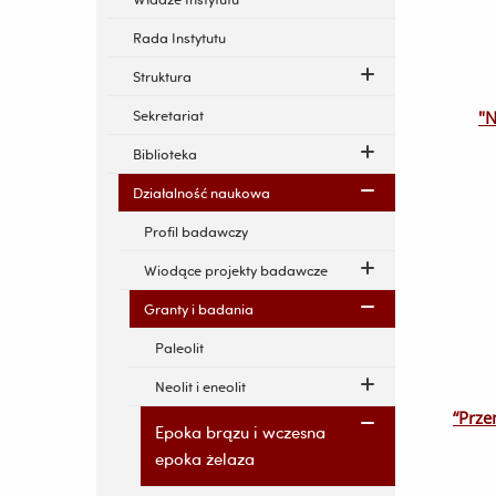
Rada Instytutu
Struktura
Sekretariat
"N
Biblioteka
Działalność naukowa
Profil badawczy
Wiodące projekty badawcze
Granty i badania
Paleolit
Neolit i eneolit
“Prze
Epoka brązu i wczesna
epoka żelaza