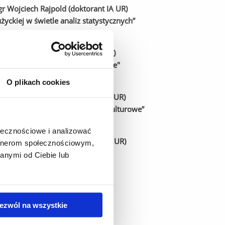
Wojciech Rajpold (doktorant IA UR)
życkiej w świetle analiz statystycznych”
 Beata Polit (doktorantka IA UR)
miany typologiczno-chronologiczne"
O plikach cookies
Joanna Adamik (doktorantka IA UR)
wschodniej. Studium osadniczo-kulturowe”
ołecznościowe i analizować
Marcin Burghardt (doktorant IA UR)
artnerom społecznościowym,
nomorskiego okresu scytyjskiego”
anymi od Ciebie lub
owe
ezwól na wszystkie
polskie w epoce brązu"