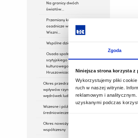
Na granicy dwóch
światów...
Przemiany kulturowo-
osadnicze w dorzeczu rzeki
Wiszni...
Wspólne dziedzictwo...
Zgoda
Osada społeczności
scytyjskiego kręgu
kulturowego w
Niniejsza strona korzysta z
Hruszowicach, stan. 2
Wykorzystujemy pliki cookie 
Okres przedrzymski,
ruch w naszej witrynie. Inf
wpływów rzymskich,
reklamowym i analitycznym. 
wędrówek ludów
uzyskanymi podczas korzysta
Wczesne i późne
średniowiecze
Okres nowożytny i
współczesny