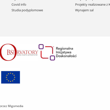
do
Covid info
Projekty realizowane z
treści
Studia podyplomowe
Wynajem sal
 przez Migomedia