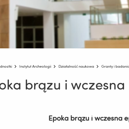
ednostki
Instytut Archeologii
Działalność naukowa
Granty i badani
oka brązu i wczesna
Epoka brązu i wczesna e