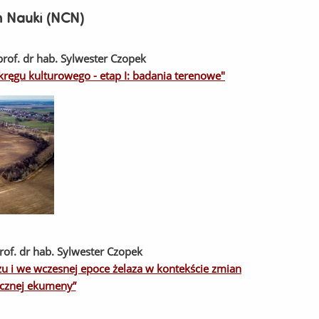
 Nauki (NCN)
of. dr hab. Sylwester Czopek
kręgu kulturowego - etap I: badania terenowe"
f. dr hab. Sylwester Czopek
u i we wczesnej epoce żelaza w kontekście zmian
ecznej ekumeny”