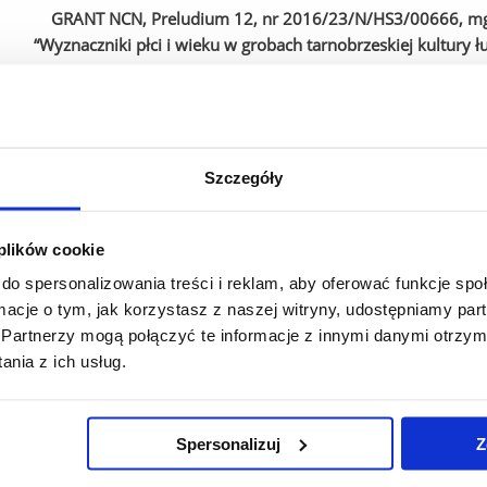
GRANT NCN, Preludium 12, nr 2016/23/N/HS3/00666, mgr 
“Wyznaczniki płci i wieku w grobach tarnobrzeskiej kultury łu
Grant NCN, Preludium 7, nr 2014/13/N/HS3/04575, mgr
"Biżuteria późnoscytyjska i sarmacka na Krymie – prze
Szczegóły
GRANT NCN, Preludium 6, nr 2013/11/N/HS3/04697, mgr 
“Ekumena ludności kultury trzcinieckiej w Polsce południowo-
 plików cookie
do spersonalizowania treści i reklam, aby oferować funkcje sp
GRANT NCN, Preludium 5, nr 2013/09/N/HS3/02839, mgr 
ormacje o tym, jak korzystasz z naszej witryny, udostępniamy p
“Stratyfikacja społeczna ludności Lasostepu Nadczar
Partnerzy mogą połączyć te informacje z innymi danymi otrzym
nia z ich usług.
Inne projekty nauk
Spersonalizuj
Z
"Wspólne dziedzictwo: pogranicze słowacko-