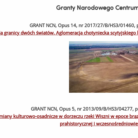
Granty Narodowego Centrum
GRANT NCN, Opus 14, nr 2017/27/B/HS3/01460, pr
a granicy dwóch światów. Aglomeracja chotyniecka scytyjskiego 
GRANT NCN, Opus 5, nr 2013/09/B/HS3/04277, pro
miany kulturowo-osadnicze w dorzeczu rzeki Wiszni w epoce brąz
prahistorycznej i wczesnośredniowi