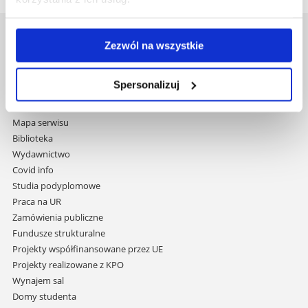
Uniwersytet Rzeszowski
Zezwól na wszystkie
Al. Tadeusza Rejtana 16C
35-959 Rzeszów
Spersonalizuj
Pomiń
Polityka prywatności
nawigację
Mapa serwisu
i
Biblioteka
przejdź
Wydawnictwo
do
Covid info
treści
Studia podyplomowe
Praca na UR
Zamówienia publiczne
Fundusze strukturalne
Projekty współfinansowane przez UE
Projekty realizowane z KPO
Wynajem sal
Domy studenta