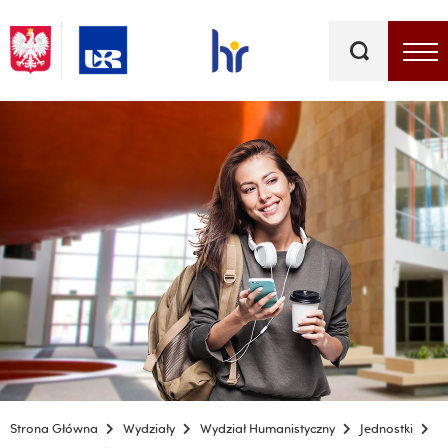
Słowa
kluczowe
Menu - górna belka
Strona Główna
Wydziały
Wydział Humanistyczny
Jednostki