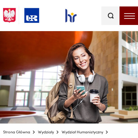
Słowa
kluczowe
Menu - górna belka
Strona Główna
Wydziały
Wydział Humanistyczny