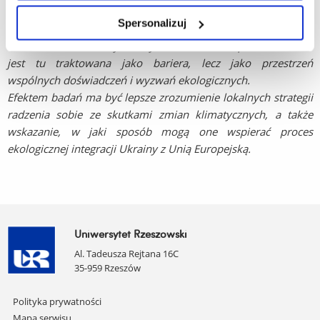
działania. W Polsce ważną rolę odgrywają unijne programy
Spersonalizuj
środowiskowe, podczas gdy na Ukrainie dominują inicjatywy
mieszkańców i lokalnych aktywistów. Granica państwowa nie
jest tu traktowana jako bariera, lecz jako przestrzeń
wspólnych doświadczeń i wyzwań ekologicznych.
Efektem badań ma być lepsze zrozumienie lokalnych strategii
radzenia sobie ze skutkami zmian klimatycznych, a także
wskazanie, w jaki sposób mogą one wspierać proces
ekologicznej integracji Ukrainy z Unią Europejską.
Uniwersytet Rzeszowski
Al. Tadeusza Rejtana 16C
35-959 Rzeszów
Pomiń
Polityka prywatności
nawigację
Mapa serwisu