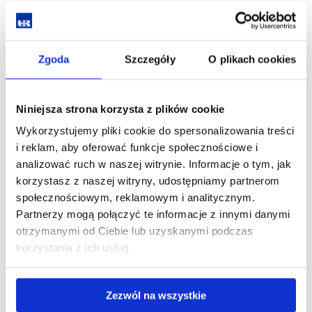
klimatyczne, jakie działania podejmują w obliczu tych zmian
i jak dostosowują swoje życie codzienne oraz gospodarkę do
nowych warunków przyrodniczych.
Projekt opiera się na podejściu antropologii klimatu, które
Zgoda
Szczegóły
O plikach cookies
traktuje zmiany klimatyczne nie tylko jako problem
środowiskowy, ale też społeczny, kulturowy i moralny.
Badacze będą prowadzić jakościowe badania etnograficzne –
Niniejsza strona korzysta z plików cookie
obserwację życia codziennego, wywiady i spacery
Wykorzystujemy pliki cookie do spersonalizowania treści
etnograficzne. Szczególna uwaga zostanie poświęcona
i reklam, aby oferować funkcje społecznościowe i
nieformalnym, oddolnym inicjatywom, takim jak ochrona
analizować ruch w naszej witrynie. Informacje o tym, jak
źródeł wody, sadzenie drzew, przeciwdziałanie zabudowie
korzystasz z naszej witryny, udostępniamy partnerom
terenów zalewowych czy monitorowanie wycinki lasów. Takie
społecznościowym, reklamowym i analitycznym.
działania, określane jako „oddolna ekologia”, są przejawem
Partnerzy mogą połączyć te informacje z innymi danymi
troski o wspólne dobro i współzależność, niezależnie od
otrzymanymi od Ciebie lub uzyskanymi podczas
działań podejmowanych przez struktury państwowe czy
korzystania z ich usług.
rynkowe.
Analiza porównawcza polskich i ukraińskich społeczności
lokalnych oraz organizacji ekologicznych pokaże, jak różne
Zezwól na wszystkie
warunki polityczne i gospodarcze wpływają na podejmowane