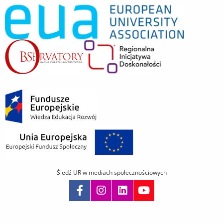
Śledź UR w mediach społecznościowych
Pomiń