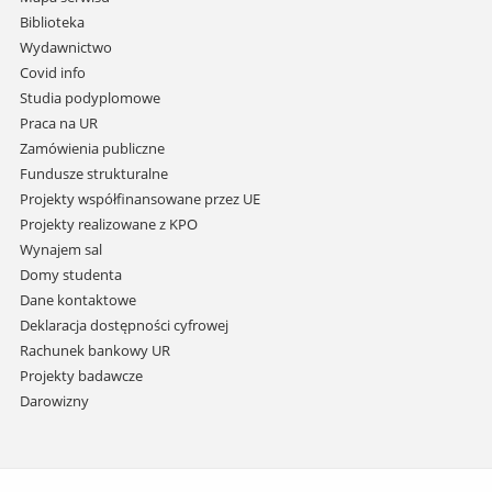
i
Biblioteka
przejdź
Wydawnictwo
do
Covid info
treści
Studia podyplomowe
Praca na UR
Zamówienia publiczne
Fundusze strukturalne
Projekty współfinansowane przez UE
Projekty realizowane z KPO
Wynajem sal
Domy studenta
Dane kontaktowe
Deklaracja dostępności cyfrowej
Rachunek bankowy UR
Projekty badawcze
Darowizny