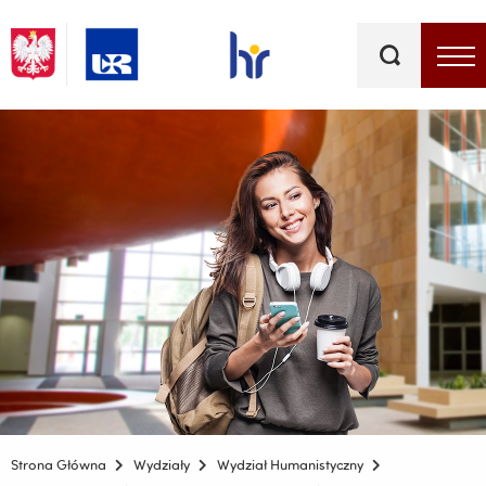
Słowa
kluczowe
Menu - górna belka
Strona Główna
Wydziały
Wydział Humanistyczny