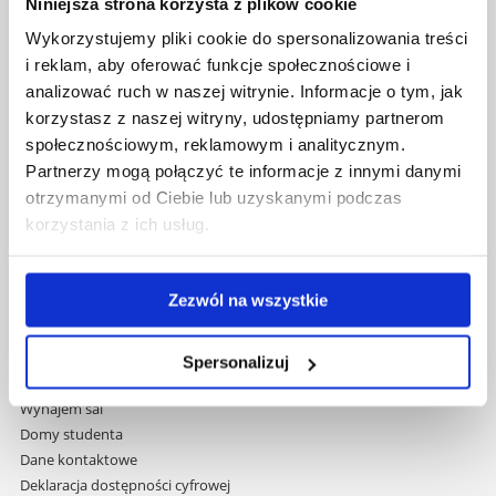
Niniejsza strona korzysta z plików cookie
Uniwersytet Rzeszowski
Wykorzystujemy pliki cookie do spersonalizowania treści
Al. Tadeusza Rejtana 16C
i reklam, aby oferować funkcje społecznościowe i
35-959 Rzeszów
analizować ruch w naszej witrynie. Informacje o tym, jak
korzystasz z naszej witryny, udostępniamy partnerom
Pomiń
Polityka prywatności
społecznościowym, reklamowym i analitycznym.
nawigację
Mapa serwisu
Partnerzy mogą połączyć te informacje z innymi danymi
i
Biblioteka
otrzymanymi od Ciebie lub uzyskanymi podczas
przejdź
Wydawnictwo
do
korzystania z ich usług.
Covid info
treści
Studia podyplomowe
Praca na UR
Zezwól na wszystkie
Zamówienia publiczne
Fundusze strukturalne
Projekty współfinansowane przez UE
Spersonalizuj
Projekty realizowane z KPO
Wynajem sal
Domy studenta
Dane kontaktowe
Deklaracja dostępności cyfrowej