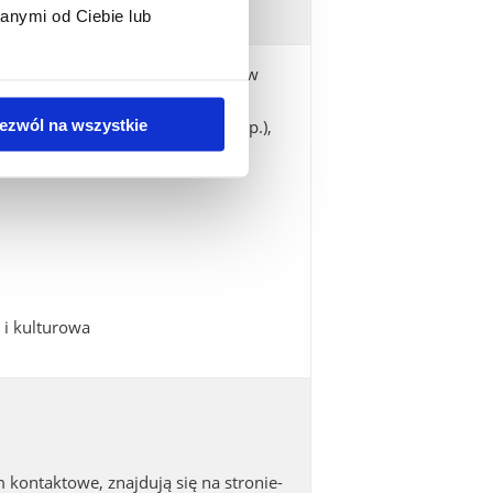
anymi od Ciebie lub
 studiów (przyjmowanie wniosków
tudiów, wydawanie zaświadczeń,
ezwól na wszystkie
erminów ważności legitymacji, itp.),
 i kulturowa
 kontaktowe, znajdują się na stronie-