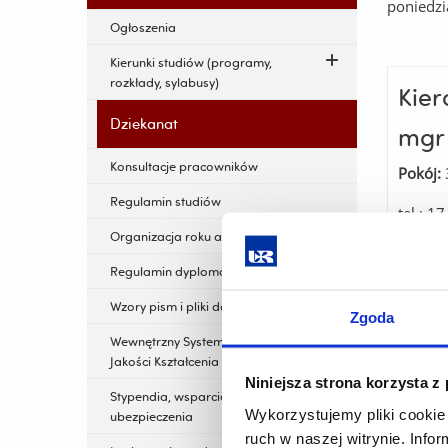
poniedzi
Ogłoszenia
Kierunki studiów (programy,
rozkłady, sylabusy)
Kier
Dziekanat
mgr
Konsultacje pracowników
Pokój:
Regulamin studiów
tel.: 1
e-mail
Organizacja roku akademickiego
Regulamin dyplomowania
Wzory pism i pliki do pobrania
Zgoda
Mon
Wewnętrzny System Zapewnienia
Jakości Kształcenia
Pokój:
Niniejsza strona korzysta z
Stypendia, wsparcie finansowe,
tel.: 1
Wykorzystujemy pliki cookie 
ubezpieczenia
e-mail
ruch w naszej witrynie. Inf