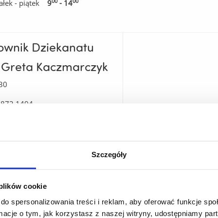
00
00
ałek - piątek
9
- 14
ownik Dziekanatu
 Greta Kaczmarczyk
30
7 872 1494
:
wh@ur.edu.pl
Sprawy związane z tokiem
w sprawach dotyczących s
Szczegóły
ika Wąsacz
wydawanie i przedłużanie t
praktyki studenckie
30
 plików cookie
Kierunki studiów:
7 872 1285
do spersonalizowania treści i reklam, aby oferować funkcje sp
:
whstudent@ur.edu.pl
ormacje o tym, jak korzystasz z naszej witryny, udostępniamy p
Archeologia