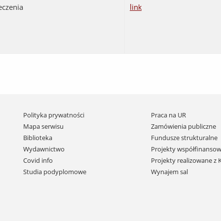
eczenia
lin
k
Pomiń
Polityka prywatności
Praca na UR
nawigację
Mapa serwisu
Zamówienia publiczne
i
Biblioteka
Fundusze strukturalne
przejdź
Wydawnictwo
Projekty współfinansow
do
Covid info
Projekty realizowane z
treści
Studia podyplomowe
Wynajem sal