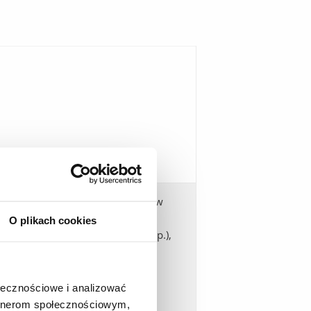
 studiów (przyjmowanie wniosków
tudiów, wydawanie zaświadczeń,
O plikach cookies
erminów ważności legitymacji, itp.),
ołecznościowe i analizować
artnerom społecznościowym,