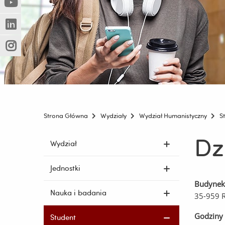
(Nowe
(Link
innej
okno)
do
strony)
(Nowe
(Link
innej
okno)
do
strony)
(Nowe
(Link
innej
okno)
do
strony)
innej
strony)
Strona Główna
Wydziały
Wydział Humanistyczny
S
Dz
Pomiń
Wydział
nawigację
i
Jednostki
przejdź
Budynek
do
Nauka i badania
35-959 
treści
Godziny 
Student