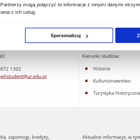
Partnerzy mogą połączyć te informacje z innymi danymi otrzym
nia z ich usług.
Sprawy związane z tokiem
w sprawach dotyczących s
Spersonalizuj
Z
wydawanie i przedłużanie t
ieta Zakulec
praktyki studenckie
Kierunki studiów:
30
Historia
7 872 1302
:
whstudent@ur.edu.pl
Kulturoznawstwo
Turystyka historyczna
dia, zapomogi, kredyty,
Aktualne informacje, w tym