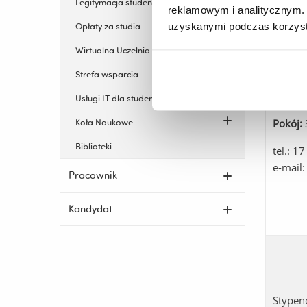
Legitymacja studencka
reklamowym i analitycznym. 
uzyskanymi podczas korzysta
Opłaty za studia
Wirtualna Uczelnia
Strefa wsparcia
Elżb
Usługi IT dla studentów
Koła Naukowe
Pokój:
Biblioteki
tel.: 1
e-mail
Pracownik
Kandydat
Stypen