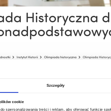
ada Historyczna dl
onadpodstawowy
ednostki
Instytut Historii
Olimpiada historyczna
Olimpiada History
t Okręgowy Ogólnopolskiej
Harmonogram 52. Olimpia
ady Historycznej w
Historycznej
wie
Szczegóły
 plików cookie
zobacz więcej
zobacz więcej
do spersonalizowania treści i reklam, aby oferować funkcje sp