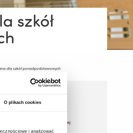
a szkół
ch
czna dla szkół ponadpodstawowych
dy
Wykaz lektur
O plikach cookies
zobacz więcej
ołecznościowe i analizować