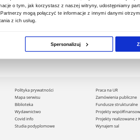
ormacje o tym, jak korzystasz z naszej witryny, udostępniamy p
Partnerzy mogą połączyć te informacje z innymi danymi otrzym
eliminacji
Pliki do pobrania
nia z ich usług.
zobacz więcej
zobacz więcej
Spersonalizuj
Z
Pomiń
Polityka prywatności
Praca na UR
nawigację
Mapa serwisu
Zamówienia publiczne
i
Biblioteka
Fundusze strukturalne
przejdź
Wydawnictwo
Projekty współfinansow
do
Covid info
Projekty realizowane z
treści
Studia podyplomowe
Wynajem sal