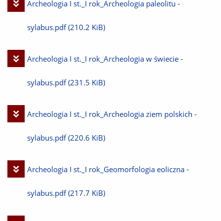
Pobierz
Archeologia I st._I rok_Archeologia paleolitu -
plik
sylabus.pdf
(210.2 KiB)
Pobierz
Archeologia I st._I rok_Archeologia w świecie -
plik
sylabus.pdf
(231.5 KiB)
Pobierz
Archeologia I st._I rok_Archeologia ziem polskich -
plik
sylabus.pdf
(220.6 KiB)
Pobierz
Archeologia I st._I rok_Geomorfologia eoliczna -
plik
sylabus.pdf
(217.7 KiB)