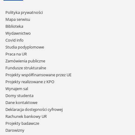
Pomiń
Polityka prywatności
nawigację
Mapa serwisu
i
Biblioteka
przejdź
Wydawnictwo
do
Covid info
treści
Studia podyplomowe
Praca na UR
Zamówienia publiczne
Fundusze strukturalne
Projekty współfinansowane przez UE
Projekty realizowane z KPO
Wynajem sal
Domy studenta
Dane kontaktowe
Deklaracja dostępności cyfrowej
Rachunek bankowy UR
Projekty badawcze
Darowizny