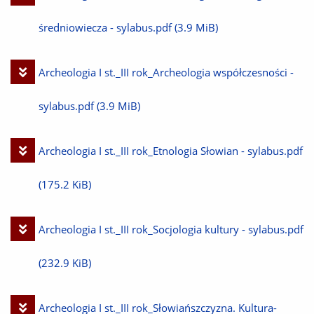
plik
średniowiecza - sylabus.pdf
(3.9 MiB)
Pobierz
Archeologia I st._III rok_Archeologia współczesności -
plik
sylabus.pdf
(3.9 MiB)
Pobierz
Archeologia I st._III rok_Etnologia Słowian - sylabus.pdf
plik
(175.2 KiB)
Pobierz
Archeologia I st._III rok_Socjologia kultury - sylabus.pdf
plik
(232.9 KiB)
Pobierz
Archeologia I st._III rok_Słowiańszczyzna. Kultura-