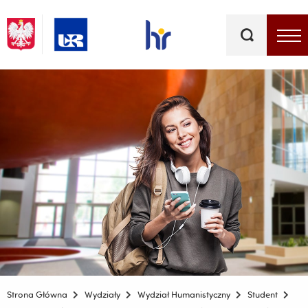
Słowa
kluczowe
Menu - górna belka
Strona Główna
Wydziały
Wydział Humanistyczny
Student