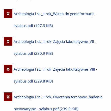
Pobierz
Archeologia I st._II rok_Wstęp do geoinformacji -
plik
sylabus.pdf
(197.3 KiB)
Pobierz
Archeologia I st._II rok_Zajęcia fakultatywne_VII -
plik
sylabus.pdf
(230.9 KiB)
Pobierz
Archeologia I st._II rok_Zajęcia fakultatywne_VIII -
plik
sylabus.pdf
(229.8 KiB)
Pobierz
Archeologia I st._II rok_Ćwiczenia terenowe_badania
plik
nieinwazyjne - sylabus.pdf
(239.9 KiB)