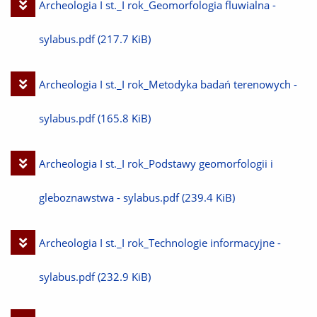
Pobierz
Archeologia I st._I rok_Geomorfologia fluwialna -
plik
sylabus.pdf
(217.7 KiB)
Pobierz
Archeologia I st._I rok_Metodyka badań terenowych -
plik
sylabus.pdf
(165.8 KiB)
Pobierz
Archeologia I st._I rok_Podstawy geomorfologii i
plik
gleboznawstwa - sylabus.pdf
(239.4 KiB)
Pobierz
Archeologia I st._I rok_Technologie informacyjne -
plik
sylabus.pdf
(232.9 KiB)