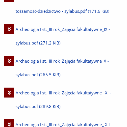
plik
tożsamość-dziedzictwo - sylabus.pdf
(171.6 KiB)
Pobierz
Archeologia I st._III rok_Zajęcia fakultatywne_IX -
plik
sylabus.pdf
(271.2 KiB)
Pobierz
Archeologia I st._III rok_Zajęcia fakultatywne_X -
plik
sylabus.pdf
(265.5 KiB)
Pobierz
Archeologia I st._III rok_Zajęcia fakultatywne_ XI -
plik
sylabus.pdf
(289.8 KiB)
Pobierz
Archeologia I st._III rok_Zajęcia fakultatywne_ XII -