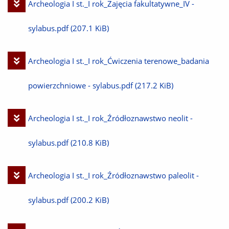
Pobierz
Archeologia I st._I rok_Zajęcia fakultatywne_IV -
plik
sylabus.pdf
(207.1 KiB)
Pobierz
Archeologia I st._I rok_Ćwiczenia terenowe_badania
plik
powierzchniowe - sylabus.pdf
(217.2 KiB)
Pobierz
Archeologia I st._I rok_Źródłoznawstwo neolit -
plik
sylabus.pdf
(210.8 KiB)
Pobierz
Archeologia I st._I rok_Źródłoznawstwo paleolit -
plik
sylabus.pdf
(200.2 KiB)