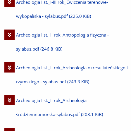
Pobierz
Archeologia I st._I-III rok_Ćwiczenia terenowe-
plik
wykopaliska - sylabus.pdf
(225.0 KiB)
Pobierz
Archeologia I st._II rok_Antropologia fizyczna -
plik
sylabus.pdf
(246.8 KiB)
Pobierz
Archeologia I st._II rok_Archeologia okresu lateńskiego i
plik
rzymskiego - sylabus.pdf
(243.3 KiB)
Pobierz
Archeologia I st._II rok_Archeologia
plik
śródziemnomorska-sylabus.pdf
(203.1 KiB)