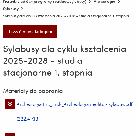
Kierunki studiów (programy, rozkłady, sylabusy)
Archeologia
Sylabusy
Sylabusy dla cyklu kształcenia 2025-2028 - studia stacjonarne 1. stopnia
Rozwiń menu kategorii
Sylabusy dla cyklu kształcenia
2025-2028 - studia
stacjonarne 1. stopnia
Materiały do pobrania
Pobierz
Archeologia I st._I rok_Archeologia neolitu - sylabus.pdf
plik
(222.4 KiB)