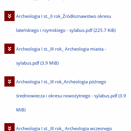
Pobierz
Archeologia I st._II rok_Źródłoznawstwo okresu
plik
lateńskiego i rzymskiego - sylabus.pdf
(225.7 KiB)
Pobierz
Archeologia I st._III rok_ Archeologia miasta -
plik
sylabus.pdf
(3.9 MiB)
Pobierz
Archeologia I st._III rok_Archeologia późnego
plik
średniowiecza i okresu nowożytnego - sylabus.pdf
(3.9
MiB)
Pobierz
Archeologia I st._III rok_ Archeologia wczesnego