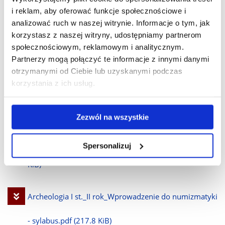
Pobierz
Archeologia I st._II rok_Muzealnictwo i ochrona
i reklam, aby oferować funkcje społecznościowe i
analizować ruch w naszej witrynie. Informacje o tym, jak
plik
zabytków - sylabus MD.pdf
(201.5 KiB)
korzystasz z naszej witryny, udostępniamy partnerom
społecznościowym, reklamowym i analitycznym.
Partnerzy mogą połączyć te informacje z innymi danymi
Pobierz
Archeologia I st._II rok_Numizmatyka_starożytna -
otrzymanymi od Ciebie lub uzyskanymi podczas
korzystania z ich usług.
plik
sylabus.pdf
(227.5 KiB)
Pobierz
Archeologia I st._II rok_Popularyzacja archeologii i
Zezwól na wszystkie
plik
ochrona dziedzictwa kulturowego - sylabus.pdf
(220.7
Spersonalizuj
KiB)
Pobierz
Archeologia I st._II rok_Wprowadzenie do numizmatyki
plik
- sylabus.pdf
(217.8 KiB)