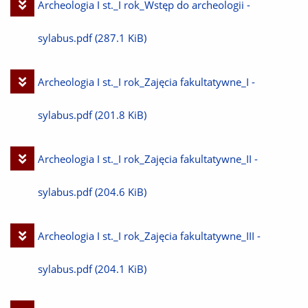
Pobierz
Archeologia I st._I rok_Wstęp do archeologii -
plik
sylabus.pdf
(287.1 KiB)
Pobierz
Archeologia I st._I rok_Zajęcia fakultatywne_I -
plik
sylabus.pdf
(201.8 KiB)
Pobierz
Archeologia I st._I rok_Zajęcia fakultatywne_II -
plik
sylabus.pdf
(204.6 KiB)
Pobierz
Archeologia I st._I rok_Zajęcia fakultatywne_III -
plik
sylabus.pdf
(204.1 KiB)