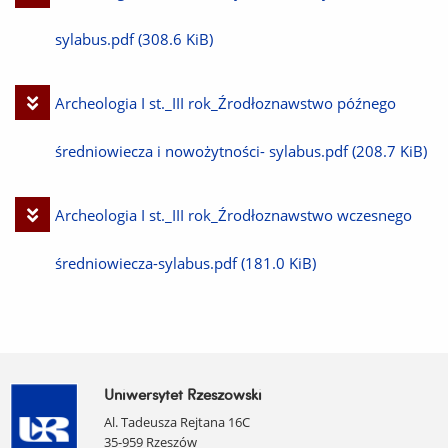
plik
sylabus.pdf
(308.6 KiB)
Pobierz
Archeologia I st._III rok_Źrodłoznawstwo późnego
plik
średniowiecza i nowożytności- sylabus.pdf
(208.7 KiB)
Pobierz
Archeologia I st._III rok_Źrodłoznawstwo wczesnego
plik
średniowiecza-sylabus.pdf
(181.0 KiB)
Uniwersytet Rzeszowski
Al. Tadeusza Rejtana 16C
35-959 Rzeszów