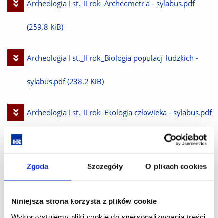
Pobierz
Archeologia I st._II rok_Archeometria - sylabus.pdf
plik
(259.8 KiB)
Pobierz
Archeologia I st._II rok_Biologia populacji ludzkich -
plik
sylabus.pdf
(238.2 KiB)
Pobierz
Archeologia I st._II rok_Ekologia człowieka - sylabus.pdf
plik
(237.8 KiB)
Pobierz
Archeologia I st._II rok_Konserwacja i dokumentacja
Zgoda
Szczegóły
O plikach cookies
plik
zabytków - sylabus.pdf
(214.1 KiB)
Niniejsza strona korzysta z plików cookie
Wykorzystujemy pliki cookie do spersonalizowania treści