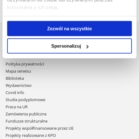
korzystania z ich usług.
Zezwól na wszystkie
Uniwersytet Rzeszowski
Al. Tadeusza Rejtana 16C
Spersonalizuj
35-959 Rzeszów
Pomiń
Polityka prywatności
nawigację
Mapa serwisu
i
Biblioteka
przejdź
Wydawnictwo
do
Covid info
treści
Studia podyplomowe
Praca na UR
Zamówienia publiczne
Fundusze strukturalne
Projekty współfinansowane przez UE
Projekty realizowane z KPO