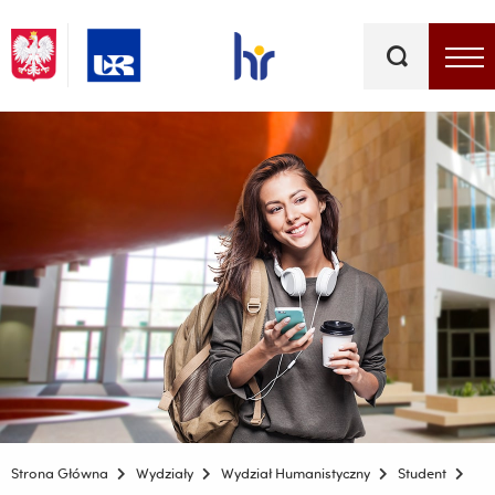
Słowa
kluczowe
Menu - górna belka
Strona Główna
Wydziały
Wydział Humanistyczny
Student