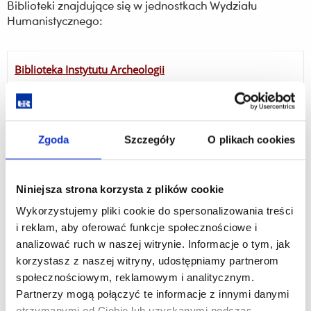
Biblioteki znajdujące się w jednostkach Wydziału
Humanistycznego:
Biblioteka Instytutu Archeologii
Budynek:
C8, ul. Stanisława Moniuszki 10
35-015 Rzeszów
Pokój:
6
Zgoda
Szczegóły
O plikach cookies
Biblioteka Instytutu Historii
Niniejsza strona korzysta z plików cookie
Budynek:
A1, Al. Tadeusza Rejtana 16C
Wykorzystujemy pliki cookie do spersonalizowania treści
35-959 Rzeszów
i reklam, aby oferować funkcje społecznościowe i
Pokój:
023
analizować ruch w naszej witrynie. Informacje o tym, jak
korzystasz z naszej witryny, udostępniamy partnerom
społecznościowym, reklamowym i analitycznym.
Partnerzy mogą połączyć te informacje z innymi danymi
otrzymanymi od Ciebie lub uzyskanymi podczas