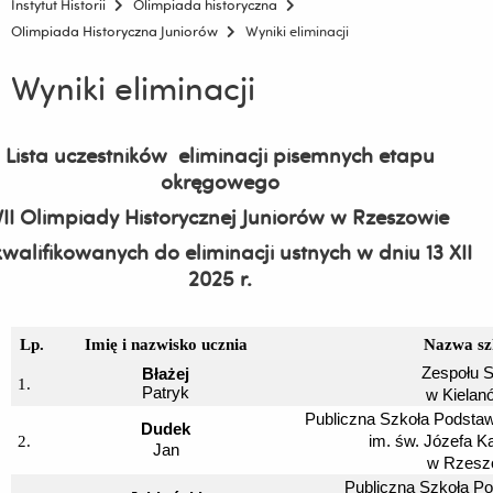
Instytut Historii
Olimpiada historyczna
Olimpiada Historyczna Juniorów
Wyniki eliminacji
Wyniki eliminacji
Lista uczestników
eliminacji pisemnych
etapu
okręgowego
VII Olimpiady Historycznej Juniorów w Rzeszowie
walifikowanych do eliminacji ustnych w dniu 13 XII
2025 r.
Lp.
Imię i nazwisko ucznia
Nazwa sz
Zespołu S
Błażej
1.
Patryk
w Kielan
Publiczna Szkoła Podsta
Dudek
2.
im. św. Józefa K
Jan
w Rzesz
Publiczna Szkoła P