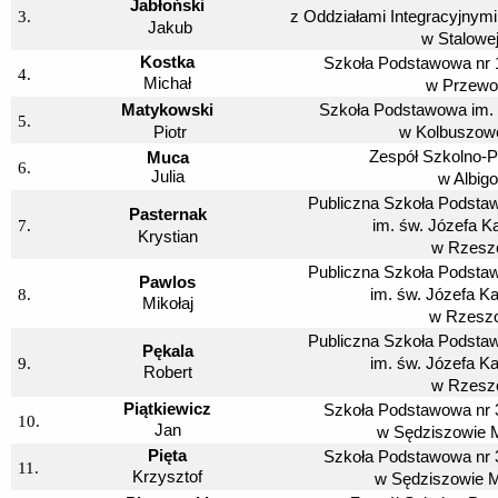
Jabłoński
3.
z Oddziałami Integracyjnymi
Jakub
w Stalowej
Kostka
Szkoła Podstawowa nr 1
4.
Michał
w Przewo
Matykowski
Szkoła Podstawowa im.
5.
Piotr
w Kolbuszowe
Zespół Szkolno-P
Muca
6.
Julia
w Albig
Publiczna Szkoła Podsta
Pasternak
7.
im. św. Józefa K
Krystian
w Rzesz
Publiczna Szkoła Podsta
Pawlos
8.
im. św. Józefa K
Mikołaj
w Rzesz
Publiczna Szkoła Podsta
Pękala
9.
im. św. Józefa K
Robert
w Rzesz
Piątkiewicz
Szkoła Podstawowa nr 3
10.
Jan
w Sędziszowie 
Pięta
Szkoła Podstawowa nr 3
11.
Krzysztof
w Sędziszowie M