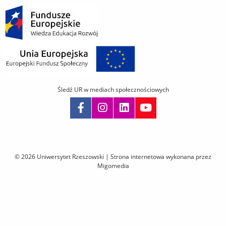
Śledź UR w mediach społecznościowych
Pomiń
nawigację
i
© 2026 Uniwersytet Rzeszowski |
Strona internetowa wykonana przez
przejdź
Migomedia
do
treści