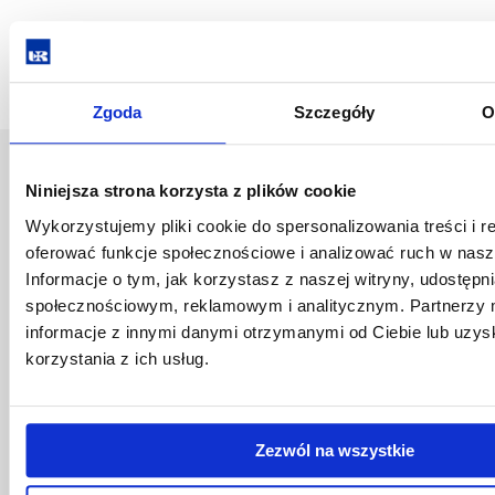
Zgoda
Szczegóły
O
Uniwersytet Rzeszowski
Niniejsza strona korzysta z plików cookie
Al. Tadeusza Rejtana 16C
Wykorzystujemy pliki cookie do spersonalizowania treści i r
35-959 Rzeszów
oferować funkcje społecznościowe i analizować ruch w nasze
Pomiń
Informacje o tym, jak korzystasz z naszej witryny, udostęp
Polityka prywatności
nawigację
Mapa serwisu
społecznościowym, reklamowym i analitycznym. Partnerzy 
i
Biblioteka
informacje z innymi danymi otrzymanymi od Ciebie lub uzy
przejdź
Wydawnictwo
korzystania z ich usług.
do
Covid info
treści
Studia podyplomowe
Praca na UR
Zezwól na wszystkie
Zamówienia publiczne
Fundusze strukturalne