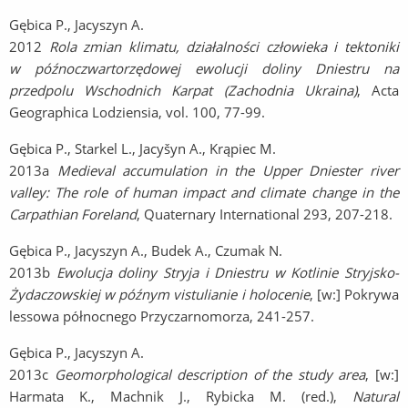
Gębica P., Jacyszyn A.
2012
Rola zmian klimatu, działalności człowieka i tektoniki
w późnoczwartorzędowej ewolucji doliny Dniestru na
przedpolu Wschodnich Karpat (Zachodnia Ukraina)
, Acta
Geographica Lodziensia, vol. 100, 77-99.
Gębica P., Starkel L., Jacyšyn A., Krąpiec M.
2013a
Medieval accumulation in the Upper Dniester river
valley: The role of human impact and climate change in the
Carpathian Foreland
, Quaternary International 293, 207-218.
Gębica P., Jacyszyn A., Budek A., Czumak N.
2013b
Ewolucja doliny Stryja i Dniestru w Kotlinie Stryjsko-
Żydaczowskiej w późnym vistulianie i holocenie
, [w:] Pokrywa
lessowa północnego Przyczarnomorza, 241-257.
Gębica P., Jacyszyn A.
2013c
Geomorphological description of the study area
, [w:]
Harmata K., Machnik J., Rybicka M. (red.),
Natural