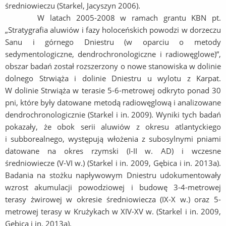
średniowieczu (Starkel, Jacyszyn 2006).
W latach 2005-2008 w ramach grantu KBN pt.
„Stratygrafia aluwiów i fazy holoceńskich powodzi w dorzeczu
Sanu i górnego Dniestru (w oparciu o metody
sedymentologiczne, dendrochronologiczne i radiowęglowe)”,
obszar badań został rozszerzony o nowe stanowiska w dolinie
dolnego Strwiąża i dolinie Dniestru u wylotu z Karpat.
W dolinie Strwiąża w terasie 5-6-metrowej odkryto ponad 30
pni, które były datowane metodą radiowęglową i analizowane
dendrochronologicznie (Starkel i in. 2009). Wyniki tych badań
pokazały, że obok serii aluwiów z okresu atlantyckiego
i subborealnego, występują włożenia z subosylnymi pniami
datowane na okres rzymski (I-II w. AD) i wczesne
średniowiecze (V-VI w.) (Starkel i in. 2009, Gębica i in. 2013a).
Badania na stożku napływowym Dniestru udokumentowały
wzrost akumulacji powodziowej i budowę 3-4-metrowej
terasy żwirowej w okresie średniowiecza (IX-X w.) oraz 5-
metrowej terasy w Krużykach w XIV-XV w. (Starkel i in. 2009,
Gębica i in. 2013a).