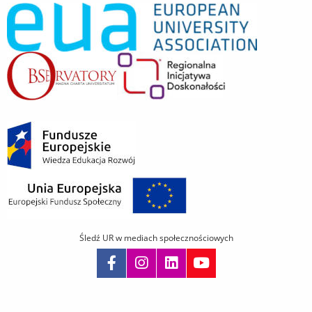
Śledź UR w mediach społecznościowych
Pomiń