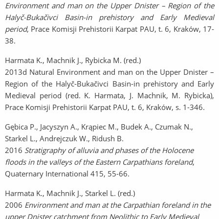
Environment and man on the Upper Dnister – Region of the
Halyč-Bukačivci Basin-in prehistory and Early Medieval
period
, Prace Komisji Prehistorii Karpat PAU, t. 6, Kraków, 17-
38.
Harmata K., Machnik J., Rybicka M. (red.)
2013d Natural Environment and man on the Upper Dnister –
Region of the Halyč-Bukačivci Basin-in prehistory and Early
Medieval period (red. K. Harmata, J. Machnik, M. Rybicka),
Prace Komisji Prehistorii Karpat PAU, t. 6, Kraków, s. 1-346.
Gębica P., Jacyszyn A., Krąpiec M., Budek A., Czumak N.,
Starkel L., Andrejczuk W., Ridush B.
2016
Stratigraphy of alluvia and phases of the Holocene
floods in the valleys of the Eastern Carpathians foreland
,
Quaternary International 415, 55-66.
Harmata K., Machnik J., Starkel L. (red.)
2006
Environment and man at the Carpathian foreland in the
upper Dnister catchment from Neolithic to Early Medieval