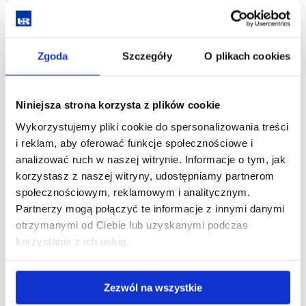
wielkopromiennych zakoli datowanych na stanowisku Luka
na późny vistulian (młodszy dryas) (Harmata, Machnik,
Rybicka red. 2013, Kołaczek i in. 2017). W terasie zalewowej
4-5-metrowej występuje system różnowiekowych starorzeczy
Zgoda
Szczegóły
O plikach cookies
Dniestru. Na stanowisku Čvitova starorzecze wypełnione gytią
i torfem, datowano na okres atlantycki (Harmata, Machnik,
Rybicka red. 2013), natomiast w Kozarach odsłonięto
Niniejsza strona korzysta z plików cookie
kilkanaście pni w aluwiach pozakorytowych datowanych na
Wykorzystujemy pliki cookie do spersonalizowania treści
okres rzymski i wczesne średniowiecze, a fragmenty ceramiki
i reklam, aby oferować funkcje społecznościowe i
i szczątki roślinne datowano na okres późnego średniowiecza
analizować ruch w naszej witrynie. Informacje o tym, jak
(data 540±80 lat BP; MKL-1846) (Gębica, Jacyszyn 2012,
korzystasz z naszej witryny, udostępniamy partnerom
Gębica i in. 2016). Aluwia pozakorytowe Dniestru, podobnie
społecznościowym, reklamowym i analitycznym.
jak i Stryja, reprezentują kilka młodoholoceńskich faz
Partnerzy mogą połączyć te informacje z innymi danymi
powodzi. Przypadają one dokładnie na okresy intensyfikacji
otrzymanymi od Ciebie lub uzyskanymi podczas
osadnictwa stwierdzone w licznych stanowiskach
korzystania z ich usług.
archeologicznych między Tenetnikami a Nowym
Martynowem (Harmata, Machnik, Rybicka red. 2013).
Zezwól na wszystkie