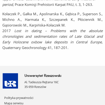
period
, Prace Komisji Prehistorii Karpat PAU, t. 3, 1-263.
Kołaczek P., Gałka M., Apolinarska K., Gębica P., Superson S.,
Michno A., Harmata K., Szczepanek K., Płóciennik M.,
Gąsiorowski M., Karpińska-Kołaczek M.
2017
Lost in dating – Problems with the absolute
chronologies and sedimentation rates of Late Glacial and
Early Holocene oxbow lake deposits in Central Europe
,
Quaternary Geochronology 41, 187-201.
Uniwersytet Rzeszowski
Al. Tadeusza Rejtana 16C
35-959 Rzeszów
Pomiń
Polityka prywatności
nawigację
Mapa serwisu