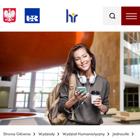
Słowa
kluczowe
Menu - górna belka
Strona Główna
Wydziały
Wydział Humanistyczny
Jednostki