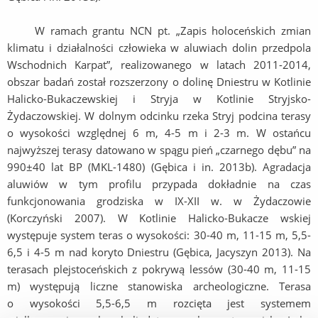
W ramach grantu NCN pt. „Zapis holoceńskich zmian
klimatu i działalności człowieka w aluwiach dolin przedpola
Wschodnich Karpat”, realizowanego w latach 2011-2014,
obszar badań został rozszerzony o dolinę Dniestru w Kotlinie
Halicko-Bukaczewskiej i Stryja w Kotlinie Stryjsko-
Żydaczowskiej. W dolnym odcinku rzeka Stryj podcina terasy
o wysokości względnej 6 m, 4-5 m i 2-3 m. W ostańcu
najwyższej terasy datowano w spągu pień „czarnego dębu” na
990±40 lat BP (MKL-1480) (Gębica i in. 2013b). Agradacja
aluwiów w tym profilu przypada dokładnie na czas
funkcjonowania grodziska w IX-XII w. w Żydaczowie
(Korczyński 2007). W Kotlinie Halicko-Bukacze wskiej
występuje system teras o wysokości: 30-40 m, 11-15 m, 5,5-
6,5 i 4-5 m nad koryto Dniestru (Gębica, Jacyszyn 2013). Na
terasach plejstoceńskich z pokrywą lessów (30-40 m, 11-15
m) występują liczne stanowiska archeologiczne. Terasa
o wysokości 5,5-6,5 m rozcięta jest systemem