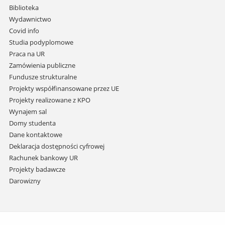
i
Biblioteka
przejdź
Wydawnictwo
do
Covid info
treści
Studia podyplomowe
Praca na UR
Zamówienia publiczne
Fundusze strukturalne
Projekty współfinansowane przez UE
Projekty realizowane z KPO
Wynajem sal
Domy studenta
Dane kontaktowe
Deklaracja dostępności cyfrowej
Rachunek bankowy UR
Projekty badawcze
Darowizny