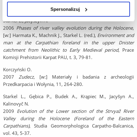
Wybrane publikacje, w których znajdują się informacje
o badaniach
Spersonalizuj
Starkel L., Jacyszyn A.
2006
Phases of river valley evolution during the Holocene
,
[w:] Harmata K., Machnik J., Starkel L. (red.),
Environment and
man at the Carpathian foreland in the upper Dnister
catchment from Neolithic to Early Medieval period
, Prace
Komisji Prehistorii Karpat PAU, t. 3, 79-81.
Korczyński O.
2007
Zudecz
, [w:] Materiały i badania z archeologii
Przedkarpacia i Wołynia, 11, 264-280.
Starkel L., Gębica P., Budek A., Krąpiec M., Jacyšyn A.,
Kalinovyč N.
2009
Evolution of the Lower section of the Strvyaž River
Valley during the Holocene (Foreland of the Eastern
Carpathians)
, Studia Geomorphologica Carpatho-Balcanica,
vol. 43, 5-37.