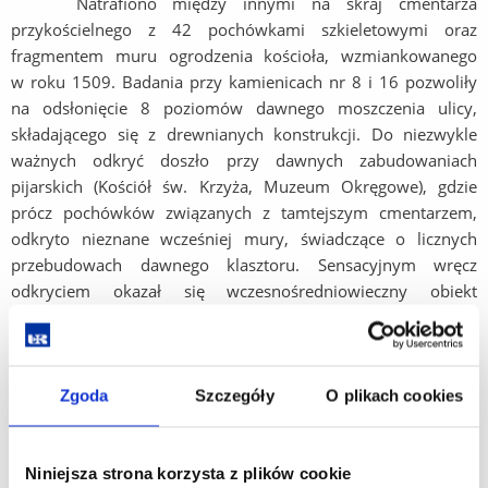
Natrafiono między innymi na skraj cmentarza
przykościelnego z 42 pochówkami szkieletowymi oraz
fragmentem muru ogrodzenia kościoła, wzmiankowanego
w roku 1509. Badania przy kamienicach nr 8 i 16 pozwoliły
na odsłonięcie 8 poziomów dawnego moszczenia ulicy,
składającego się z drewnianych konstrukcji. Do niezwykle
ważnych odkryć doszło przy dawnych zabudowaniach
pijarskich (Kościół św. Krzyża, Muzeum Okręgowe), gdzie
prócz pochówków związanych z tamtejszym cmentarzem,
odkryto nieznane wcześniej mury, świadczące o licznych
przebudowach dawnego klasztoru. Sensacyjnym wręcz
odkryciem okazał się wczesnośredniowieczny obiekt
z ceramiką datowaną na XII-XIII wiek. Potwierdza on, iż teren
ten mógł być zamieszkały przed lokacją miasta w 1354 roku.
W chwili obecnej trwają szczegółowe analizy pozyskanych
Zgoda
Szczegóły
O plikach cookies
w czasie prac materiałów oraz interpretacja wyników, które
pozwolą na pełne opracowanie badań.
Niniejsza strona korzysta z plików cookie
Warto nadmienić, iż badania na ulicy 3 Maja były