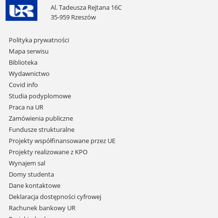
Al. Tadeusza Rejtana 16C
35-959 Rzeszów
Pomiń
Polityka prywatności
nawigację
Mapa serwisu
i
Biblioteka
przejdź
Wydawnictwo
do
Covid info
treści
Studia podyplomowe
Praca na UR
Zamówienia publiczne
Fundusze strukturalne
Projekty współfinansowane przez UE
Projekty realizowane z KPO
Wynajem sal
Domy studenta
Dane kontaktowe
Deklaracja dostępności cyfrowej
Rachunek bankowy UR