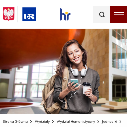
Słowa
kluczowe
Menu - górna belka
Strona Główna
Wydziały
Wydział Humanistyczny
Jednostki