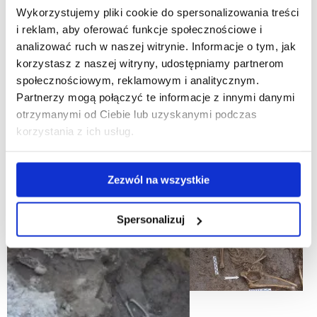
Wykorzystujemy pliki cookie do spersonalizowania treści
pierwszymi systematycznymi pracami wykopaliskowymi
i reklam, aby oferować funkcje społecznościowe i
w obrębie Starego Miasta w Rzeszowie. Ich kontynuacją są
analizować ruch w naszej witrynie. Informacje o tym, jak
rozpoczęte niedawno (2018 r.) badania ulicy Kościuszki.
korzystasz z naszej witryny, udostępniamy partnerom
społecznościowym, reklamowym i analitycznym.
Wybrane publikacje, w których znajdują się informacje
Partnerzy mogą połączyć te informacje z innymi danymi
o badaniach
otrzymanymi od Ciebie lub uzyskanymi podczas
korzystania z ich usług.
Berdowska J., Kocańda P., Mącik H., Rozwałka A.
2017
Odkrycia archeologiczne na ul. 3-go Maja,
Rzeszów.
Zezwól na wszystkie
Galeria
Spersonalizuj